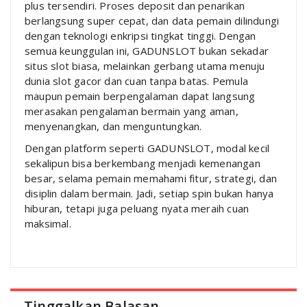
plus tersendiri. Proses deposit dan penarikan
berlangsung super cepat, dan data pemain dilindungi
dengan teknologi enkripsi tingkat tinggi. Dengan
semua keunggulan ini, GADUNSLOT bukan sekadar
situs slot biasa, melainkan gerbang utama menuju
dunia slot gacor dan cuan tanpa batas. Pemula
maupun pemain berpengalaman dapat langsung
merasakan pengalaman bermain yang aman,
menyenangkan, dan menguntungkan.
Dengan platform seperti GADUNSLOT, modal kecil
sekalipun bisa berkembang menjadi kemenangan
besar, selama pemain memahami fitur, strategi, dan
disiplin dalam bermain. Jadi, setiap spin bukan hanya
hiburan, tetapi juga peluang nyata meraih cuan
maksimal.
Tinggalkan Balasan