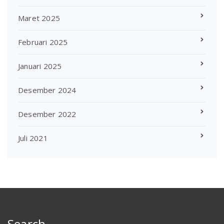
Maret 2025
Februari 2025
Januari 2025
Desember 2024
Desember 2022
Juli 2021
Search