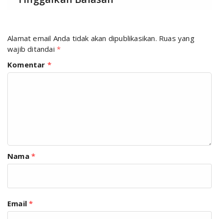
Alamat email Anda tidak akan dipublikasikan.
Ruas yang
wajib ditandai
*
Komentar
*
Nama
*
Email
*