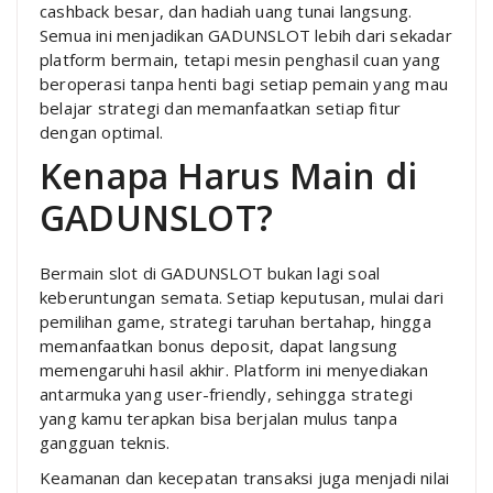
cashback besar, dan hadiah uang tunai langsung.
Semua ini menjadikan GADUNSLOT lebih dari sekadar
platform bermain, tetapi mesin penghasil cuan yang
beroperasi tanpa henti bagi setiap pemain yang mau
belajar strategi dan memanfaatkan setiap fitur
dengan optimal.
Kenapa Harus Main di
GADUNSLOT?
Bermain slot di GADUNSLOT bukan lagi soal
keberuntungan semata. Setiap keputusan, mulai dari
pemilihan game, strategi taruhan bertahap, hingga
memanfaatkan bonus deposit, dapat langsung
memengaruhi hasil akhir. Platform ini menyediakan
antarmuka yang user-friendly, sehingga strategi
yang kamu terapkan bisa berjalan mulus tanpa
gangguan teknis.
Keamanan dan kecepatan transaksi juga menjadi nilai