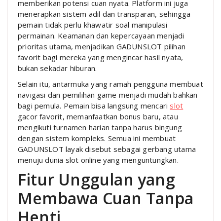
memberikan potensi cuan nyata. Platform ini juga
menerapkan sistem adil dan transparan, sehingga
pemain tidak perlu khawatir soal manipulasi
permainan. Keamanan dan kepercayaan menjadi
prioritas utama, menjadikan GADUNSLOT pilihan
favorit bagi mereka yang mengincar hasil nyata,
bukan sekadar hiburan.
Selain itu, antarmuka yang ramah pengguna membuat
navigasi dan pemilihan game menjadi mudah bahkan
bagi pemula. Pemain bisa langsung mencari
slot
gacor favorit, memanfaatkan bonus baru, atau
mengikuti turnamen harian tanpa harus bingung
dengan sistem kompleks. Semua ini membuat
GADUNSLOT layak disebut sebagai gerbang utama
menuju dunia slot online yang menguntungkan.
Fitur Unggulan yang
Membawa Cuan Tanpa
Henti