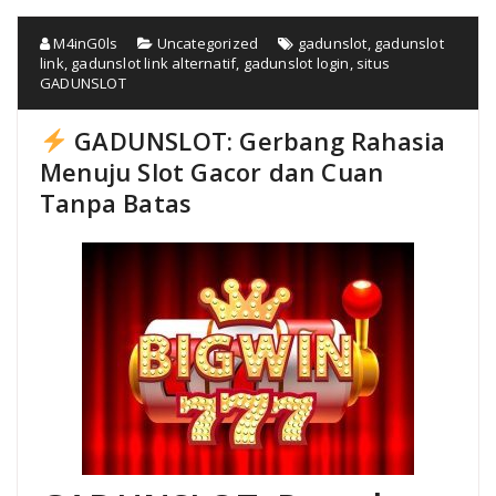
M4inG0ls
Uncategorized
gadunslot
,
gadunslot
link
,
gadunslot link alternatif
,
gadunslot login
,
situs
GADUNSLOT
GADUNSLOT: Gerbang Rahasia
Menuju Slot Gacor dan Cuan
Tanpa Batas