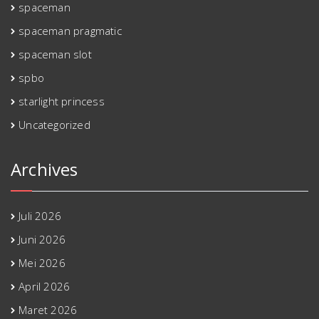
spaceman
spaceman pragmatic
spaceman slot
spbo
starlight princess
Uncategorized
Archives
Juli 2026
Juni 2026
Mei 2026
April 2026
Maret 2026