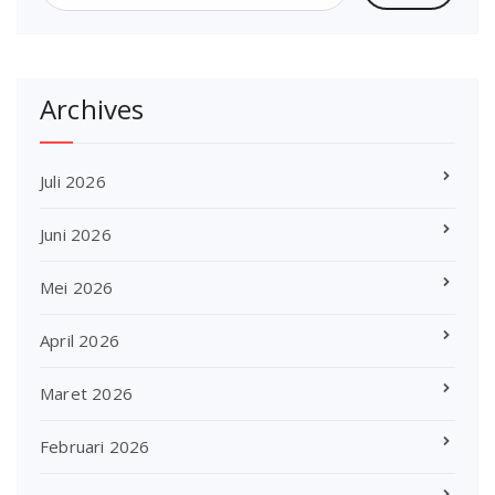
Archives
Juli 2026
Juni 2026
Mei 2026
April 2026
Maret 2026
Februari 2026