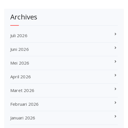
Archives
Juli 2026
Juni 2026
Mei 2026
April 2026
Maret 2026
Februari 2026
Januari 2026