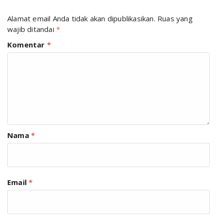
Alamat email Anda tidak akan dipublikasikan.
Ruas yang
wajib ditandai
*
Komentar
*
Nama
*
Email
*