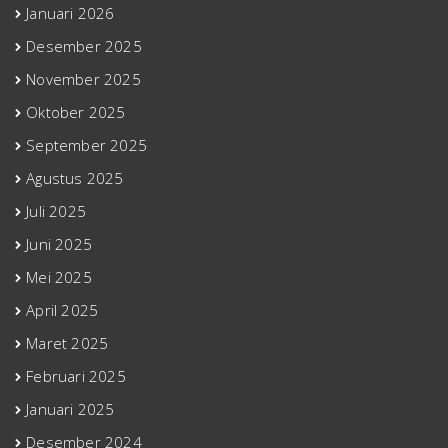
Januari 2026
Desember 2025
November 2025
Oktober 2025
September 2025
Agustus 2025
Juli 2025
Juni 2025
Mei 2025
April 2025
Maret 2025
Februari 2025
Januari 2025
Desember 2024