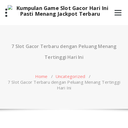
Skip
to
content
7 Slot Gacor Terbaru dengan Peluang Menang
Tertinggi Hari Ini
Home
/
Uncategorized
/
7 Slot Gacor Terbaru dengan Peluang Menang Tertinggi
Hari Ini