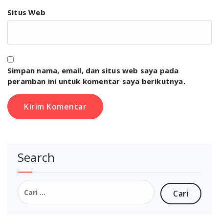
Situs Web
Simpan nama, email, dan situs web saya pada
peramban ini untuk komentar saya berikutnya.
Search
Cari
untuk: