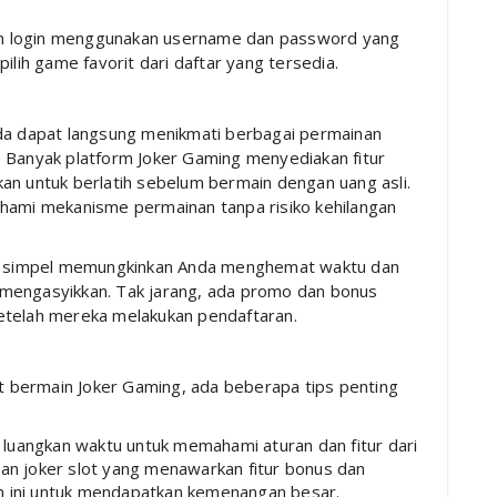
ukan login menggunakan username dan password yang
ilih game favorit dari daftar yang tersedia.
nda dapat langsung menikmati berbagai permainan
. Banyak platform Joker Gaming menyediakan fitur
an untuk berlatih sebelum bermain dengan uang asli.
ahami mekanisme permainan tanpa risiko kehilangan
dan simpel memungkinkan Anda menghemat waktu dan
 mengasyikkan. Tak jarang, ada promo dan bonus
etelah mereka melakukan pendaftaran.
 bermain Joker Gaming, ada beberapa tips penting
luangkan waktu untuk memahami aturan dan fitur dari
nan joker slot yang menawarkan fitur bonus dan
an ini untuk mendapatkan kemenangan besar.