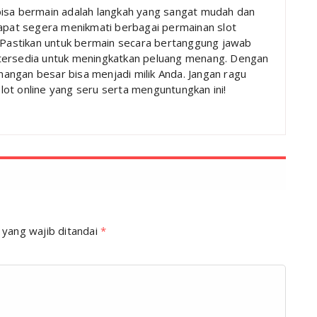
bisa bermain adalah langkah yang sangat mudah dan
dapat segera menikmati berbagai permainan slot
. Pastikan untuk bermain secara bertanggung jawab
 tersedia untuk meningkatkan peluang menang. Dengan
angan besar bisa menjadi milik Anda. Jangan ragu
ot online yang seru serta menguntungkan ini!
 yang wajib ditandai
*