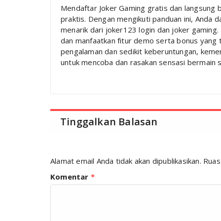
Mendaftar Joker Gaming gratis dan langsung 
praktis. Dengan mengikuti panduan ini, Anda 
menarik dari joker123 login dan joker gaming
dan manfaatkan fitur demo serta bonus yang
pengalaman dan sedikit keberuntungan, kemen
untuk mencoba dan rasakan sensasi bermain sl
Tinggalkan Balasan
Alamat email Anda tidak akan dipublikasikan.
Ruas
Komentar
*