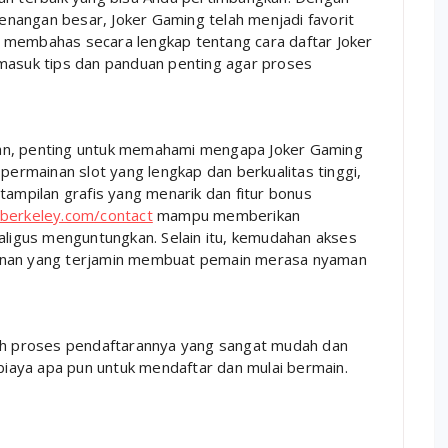
nangan besar, Joker Gaming telah menjadi favorit
kan membahas secara lengkap tentang cara daftar Joker
rmasuk tips dan panduan penting agar proses
an, penting untuk memahami mengapa Joker Gaming
si permainan slot yang lengkap dan berkualitas tinggi,
tampilan grafis yang menarik dan fitur bonus
lberkeley.com/contact
mampu memberikan
igus menguntungkan. Selain itu, kemudahan akses
manan yang terjamin membuat pemain merasa nyaman
lah proses pendaftarannya yang sangat mudah dan
 biaya apa pun untuk mendaftar dan mulai bermain.