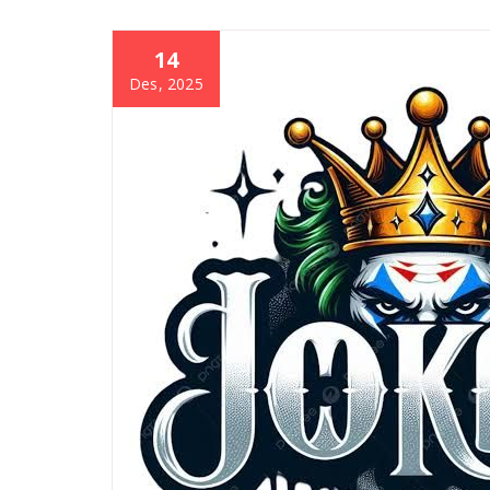
14
Des, 2025