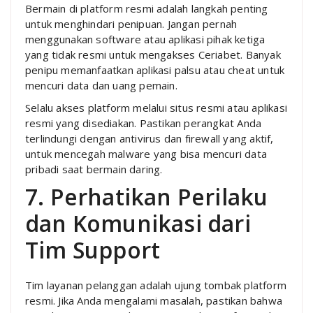
Bermain di platform resmi adalah langkah penting
untuk menghindari penipuan. Jangan pernah
menggunakan software atau aplikasi pihak ketiga
yang tidak resmi untuk mengakses Ceriabet. Banyak
penipu memanfaatkan aplikasi palsu atau cheat untuk
mencuri data dan uang pemain.
Selalu akses platform melalui situs resmi atau aplikasi
resmi yang disediakan. Pastikan perangkat Anda
terlindungi dengan antivirus dan firewall yang aktif,
untuk mencegah malware yang bisa mencuri data
pribadi saat bermain daring.
7. Perhatikan Perilaku
dan Komunikasi dari
Tim Support
Tim layanan pelanggan adalah ujung tombak platform
resmi. Jika Anda mengalami masalah, pastikan bahwa