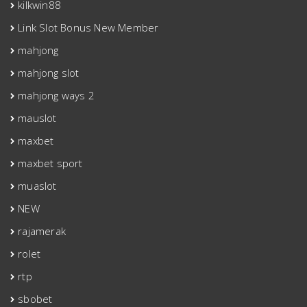
kilkwin88
Link Slot Bonus New Member
mahjong
mahjong slot
mahjong ways 2
mauslot
maxbet
maxbet sport
muaslot
NEW
rajamerak
rolet
rtp
sbobet