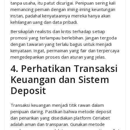
tanpa usaha, itu patut dicurigai. Penipuan sering kali
memancing pemain dengan iming-iming keuntungan
instan, padahal kenyataannya mereka hanya akan
kehilangan uang dan data pribadi.
Bersikaplah realistis dan kritis terhadap setiap
promosi yang terlampau berlebihan. Jangan tergoda
dengan tawaran yang terlalu bagus untuk menjadi
kenyataan. Ingat, permainan yang fair dan terpercaya
mengedepankan proses dan aturan yang jelas.
4. Perhatikan Transaksi
Keuangan dan Sistem
Deposit
Transaksi keuangan menjadi titik rawan dalam
penipuan daring. Pastikan bahwa metode deposit
dan penarikan yang disediakan platform Ceriabet
adalah aman dan transparan. Gunakan metode