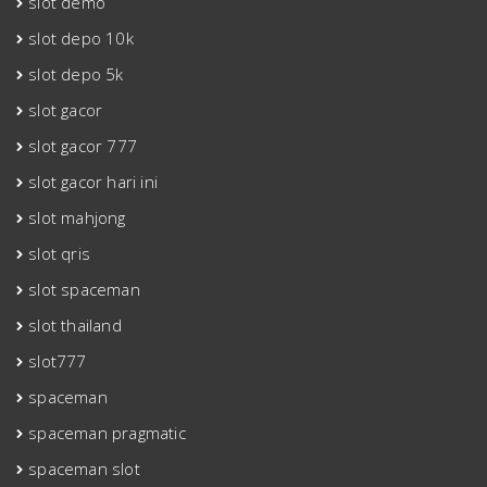
slot demo
slot depo 10k
slot depo 5k
slot gacor
slot gacor 777
slot gacor hari ini
slot mahjong
slot qris
slot spaceman
slot thailand
slot777
spaceman
spaceman pragmatic
spaceman slot