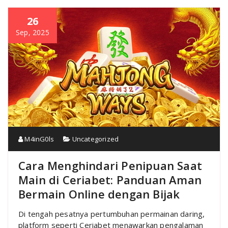
26
Sep, 2025
M4inG0ls
Uncategorized
Cara Menghindari Penipuan Saat
Main di Ceriabet: Panduan Aman
Bermain Online dengan Bijak
Di tengah pesatnya pertumbuhan permainan daring,
platform seperti Ceriabet menawarkan pengalaman