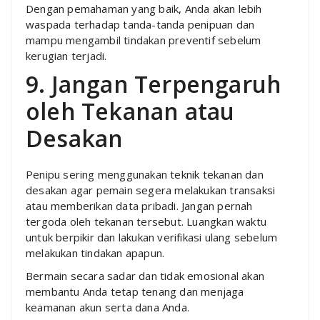
Dengan pemahaman yang baik, Anda akan lebih
waspada terhadap tanda-tanda penipuan dan
mampu mengambil tindakan preventif sebelum
kerugian terjadi.
9. Jangan Terpengaruh
oleh Tekanan atau
Desakan
Penipu sering menggunakan teknik tekanan dan
desakan agar pemain segera melakukan transaksi
atau memberikan data pribadi. Jangan pernah
tergoda oleh tekanan tersebut. Luangkan waktu
untuk berpikir dan lakukan verifikasi ulang sebelum
melakukan tindakan apapun.
Bermain secara sadar dan tidak emosional akan
membantu Anda tetap tenang dan menjaga
keamanan akun serta dana Anda.