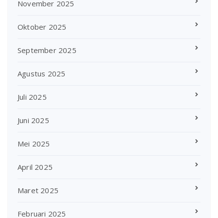
November 2025
Oktober 2025
September 2025
Agustus 2025
Juli 2025
Juni 2025
Mei 2025
April 2025
Maret 2025
Februari 2025