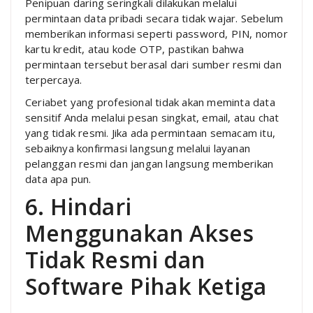
Penipuan daring seringkali dilakukan melalui
permintaan data pribadi secara tidak wajar. Sebelum
memberikan informasi seperti password, PIN, nomor
kartu kredit, atau kode OTP, pastikan bahwa
permintaan tersebut berasal dari sumber resmi dan
terpercaya.
Ceriabet yang profesional tidak akan meminta data
sensitif Anda melalui pesan singkat, email, atau chat
yang tidak resmi. Jika ada permintaan semacam itu,
sebaiknya konfirmasi langsung melalui layanan
pelanggan resmi dan jangan langsung memberikan
data apa pun.
6. Hindari
Menggunakan Akses
Tidak Resmi dan
Software Pihak Ketiga