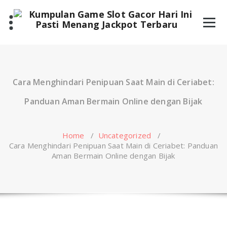
Skip
to
content
Cara Menghindari Penipuan Saat Main di Ceriabet:
Panduan Aman Bermain Online dengan Bijak
Home
/
Uncategorized
/
Cara Menghindari Penipuan Saat Main di Ceriabet: Panduan
Aman Bermain Online dengan Bijak