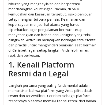
hiburan yang mengasyikkan dan berpotensi
mendatangkan keuntungan. Namun, di balik
kemudahan dan keseruan tersebut, risiko penipuan
tetap menghantui para pemain. Keamanan dan
kepercayaan menjadi hal utama yang harus
diperhatikan agar pengalaman bermain tetap
menyenangkan dan bebas dari kerugian yang tidak
diinginkan. Artikel ini menyajikan berbagai cara efektif
dan praktis untuk menghindari penipuan saat bermain
di Ceriabet, agar setiap langkah Anda lebih aman,
rapi, dan berkesan.
1. Kenali Platform
Resmi dan Legal
Langkah pertama yang paling fundamental adalah
memastikan bahwa platform yang Anda pilih adalah
resmi dan terverifikasi. Ceriabet sebagai platform
terpercaya biasanya memiliki lisensi resmi dari badan