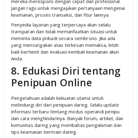
mereka merespons dengan cepat dan profesional.
Jangan ragu untuk mengajukan pertanyaan mengenai
keamanan, proses transaksi, dan fitur lainnya.
Penyedia layanan yang terpercaya akan selalu
transparan dan tidak memanfaatkan situasi untuk
meminta data pribadi secara sembrono. Jika ada
yang mencurigakan atau terkesan memaksa, lebih
baik berhenti dan evaluasi kembali keamanan akun
Anda.
8. Edukasi Diri tentang
Penipuan Online
Pengetahuan adalah kekuatan utama untuk
melindungi diri dari penipuan daring. Selalu update
informasi terbaru tentang modus operandi penipu
dan cara menghindarinya. Banyak forum, artikel, dan
komunitas daring yang membahas pengalaman dan
tips keamanan bermain daring.