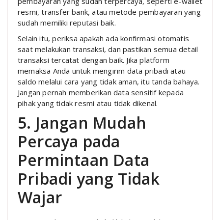
pembayaran yang sudah terpercaya, seperti e-wallet
resmi, transfer bank, atau metode pembayaran yang
sudah memiliki reputasi baik.
Selain itu, periksa apakah ada konfirmasi otomatis
saat melakukan transaksi, dan pastikan semua detail
transaksi tercatat dengan baik. Jika platform
memaksa Anda untuk mengirim data pribadi atau
saldo melalui cara yang tidak aman, itu tanda bahaya.
Jangan pernah memberikan data sensitif kepada
pihak yang tidak resmi atau tidak dikenal.
5. Jangan Mudah
Percaya pada
Permintaan Data
Pribadi yang Tidak
Wajar