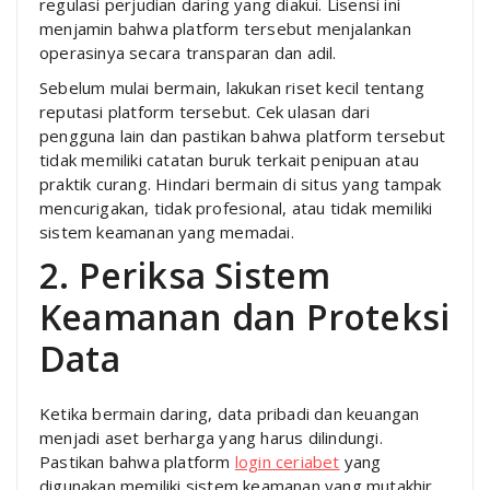
regulasi perjudian daring yang diakui. Lisensi ini
menjamin bahwa platform tersebut menjalankan
operasinya secara transparan dan adil.
Sebelum mulai bermain, lakukan riset kecil tentang
reputasi platform tersebut. Cek ulasan dari
pengguna lain dan pastikan bahwa platform tersebut
tidak memiliki catatan buruk terkait penipuan atau
praktik curang. Hindari bermain di situs yang tampak
mencurigakan, tidak profesional, atau tidak memiliki
sistem keamanan yang memadai.
2. Periksa Sistem
Keamanan dan Proteksi
Data
Ketika bermain daring, data pribadi dan keuangan
menjadi aset berharga yang harus dilindungi.
Pastikan bahwa platform
login ceriabet
yang
digunakan memiliki sistem keamanan yang mutakhir,