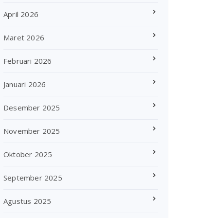
April 2026
Maret 2026
Februari 2026
Januari 2026
Desember 2025
November 2025
Oktober 2025
September 2025
Agustus 2025