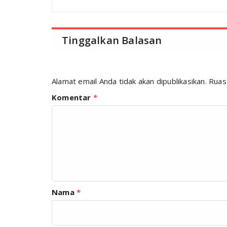
Tinggalkan Balasan
Alamat email Anda tidak akan dipublikasikan.
Ruas
Komentar
*
Nama
*