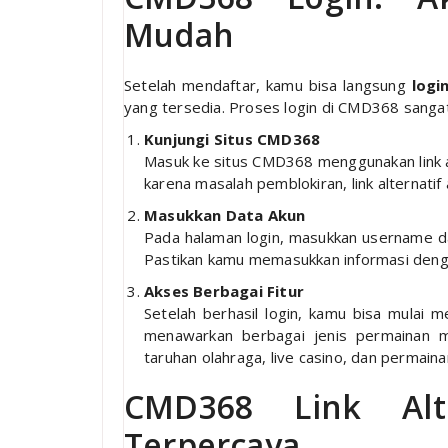
Mudah
Setelah mendaftar, kamu bisa langsung
logi
yang tersedia. Proses login di CMD368 sangat
Kunjungi Situs CMD368
Masuk ke situs CMD368 menggunakan link alt
karena masalah pemblokiran, link alternatif 
Masukkan Data Akun
Pada halaman login, masukkan username 
Pastikan kamu memasukkan informasi deng
Akses Berbagai Fitur
Setelah berhasil login, kamu bisa mulai 
menawarkan berbagai jenis permainan me
taruhan olahraga, live casino, dan permainan
CMD368 Link Alte
Terpercaya