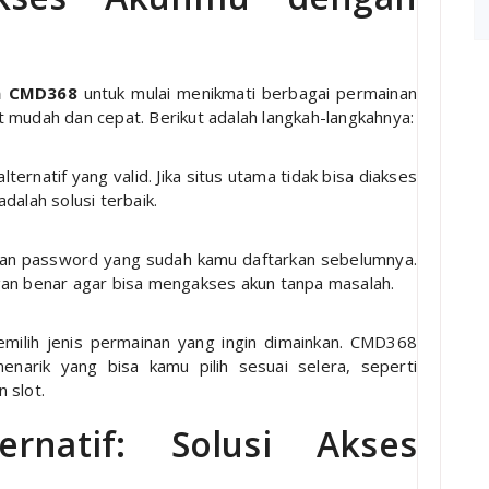
n CMD368
untuk mulai menikmati berbagai permainan
 mudah dan cepat. Berikut adalah langkah-langkahnya:
ernatif yang valid. Jika situs utama tidak bisa diakses
adalah solusi terbaik.
dan password yang sudah kamu daftarkan sebelumnya.
an benar agar bisa mengakses akun tanpa masalah.
memilih jenis permainan yang ingin dimainkan. CMD368
narik yang bisa kamu pilih sesuai selera, seperti
 slot.
rnatif: Solusi Akses