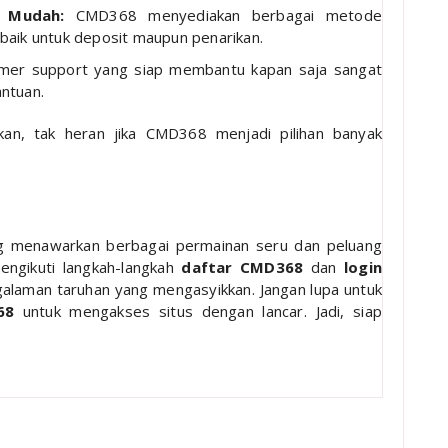
g Mudah:
CMD368 menyediakan berbagai metode
aik untuk deposit maupun penarikan.
mer support yang siap membantu kapan saja sangat
ntuan.
an, tak heran jika CMD368 menjadi pilihan banyak
ng menawarkan berbagai permainan seru dan peluang
ngikuti langkah-langkah
daftar CMD368
dan
login
galaman taruhan yang mengasyikkan. Jangan lupa untuk
68
untuk mengakses situs dengan lancar. Jadi, siap