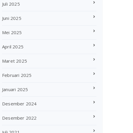
Juli 2025
Juni 2025
Mei 2025
April 2025
Maret 2025
Februari 2025
Januari 2025
Desember 2024
Desember 2022
Juli 2021