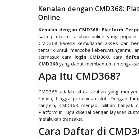
Kenalan dengan CMD368: Pla
Online
Kenalan dengan CMD368: Platform Terpe
satu platform taruhan online yang populer
CMD368 karena kemudahan akses dan berba
tertarik untuk mencoba keberuntunganmu, ar
termasuk cara
login CMD368
, cara
daft
CMD368
yang dapat membantumu mengakses 
Apa Itu CMD368?
CMD368 adalah situs taruhan yang menyedia
kasino, hingga permainan slot. Dengan tam
canggih, CMD368 menjadi pilihan banyak o
Platform ini juga dikenal dengan layanan cu
melakukan transaksi.
Cara Daftar di CMD3