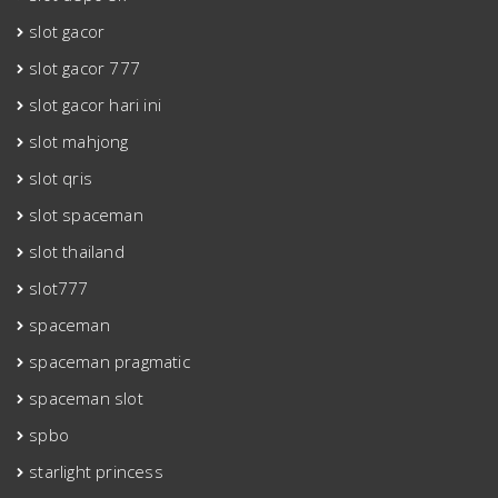
slot gacor
slot gacor 777
slot gacor hari ini
slot mahjong
slot qris
slot spaceman
slot thailand
slot777
spaceman
spaceman pragmatic
spaceman slot
spbo
starlight princess