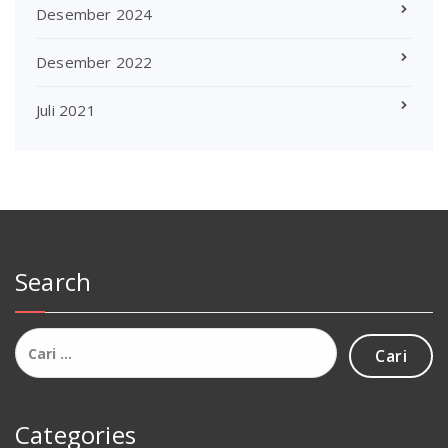
Desember 2024
Desember 2022
Juli 2021
Search
Cari
untuk:
Categories