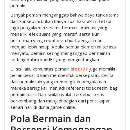
pemain.
Banyak pemain menganggap bahwa daya tarik utama
dari konsep ini bukan hanya soal hasil akhir, tetapi
juga pengalaman selama bermain. Animasi yang
menarik, efek suara yang imersif, serta alur
permainan yang cepat membuat pengalaman
menjadi lebih hidup. Ketika semua elemen ini terasa
menyatu, pemain sering menganggap permainan
sedang dalam kondisi yang menguntungkan.
Di sisi lain, komunitas pemain
slot777
juga memiliki
peran besar dalam membentuk persepsi ini. Cerita
dari pemain lain yang membagikan pengalaman
mereka sering kali menjadi referensi tidak resmi bagi
pemain baru. Dari sinilah istilah tersebut terus
berkembang dan menjadi bagian dari percakapan
sehari-hari di dunia game online.
Pola Bermain dan
Persepsi Kemenangan