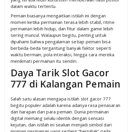
dalam waktu tertentu.
Pemain biasanya mengaitkan istilah ini dengan
momen ketika permainan terasa lebih stabil, ritme
permainan lebih hidup, dan fitur dalam game lebih
sering muncul. Walaupun begitu, penting untuk
dipahami bahwa pengalaman setiap pemain bisa
berbeda-beda tergantung banyak faktor seperti
waktu bermain, pola interaksi, hingga cara mereka
menikmati permainan itu sendiri.
Daya Tarik Slot Gacor
777 di Kalangan Pemain
Salah satu alasan mengapa istilah slot gacor 777
begitu populer adalah karena adanya rasa penasaran
dan harapan dari para pemain. Dunia permainan
digital memang selalu identik dengan sensasi
kejutan, dan istilah ini seakan menjadi simbol dari
momen permainan yang sedang “berpihak” pada