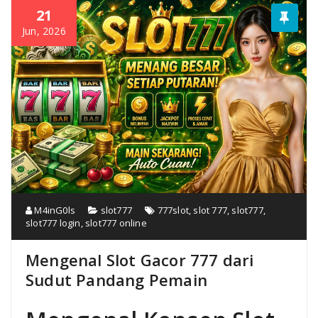
21
Jun, 2026
M4inG0ls
slot777
777slot
,
slot 777
,
slot777
,
slot777 login
,
slot777 online
Mengenal Slot Gacor 777 dari
Sudut Pandang Pemain