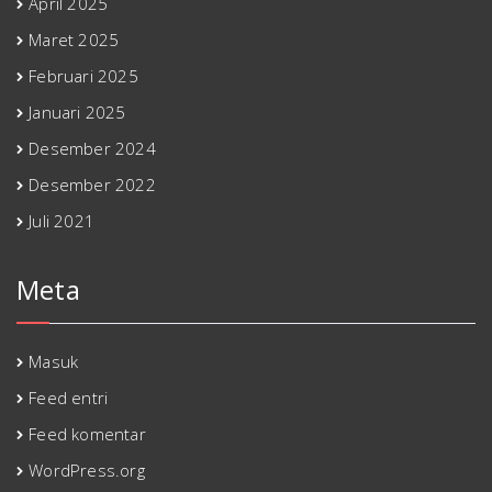
April 2025
Maret 2025
Februari 2025
Januari 2025
Desember 2024
Desember 2022
Juli 2021
Meta
Masuk
Feed entri
Feed komentar
WordPress.org