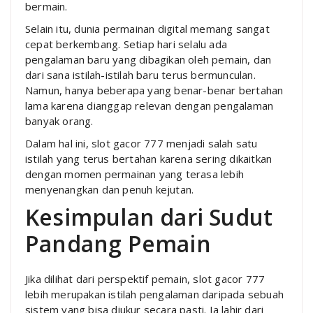
bermain.
Selain itu, dunia permainan digital memang sangat
cepat berkembang. Setiap hari selalu ada
pengalaman baru yang dibagikan oleh pemain, dan
dari sana istilah-istilah baru terus bermunculan.
Namun, hanya beberapa yang benar-benar bertahan
lama karena dianggap relevan dengan pengalaman
banyak orang.
Dalam hal ini, slot gacor 777 menjadi salah satu
istilah yang terus bertahan karena sering dikaitkan
dengan momen permainan yang terasa lebih
menyenangkan dan penuh kejutan.
Kesimpulan dari Sudut
Pandang Pemain
Jika dilihat dari perspektif pemain, slot gacor 777
lebih merupakan istilah pengalaman daripada sebuah
sistem yang bisa diukur secara pasti. Ia lahir dari