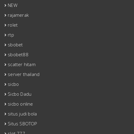
NEW
rajamerak
rolet
rtp
sbobet
sbobet88
scatter hitam
server thailand
sicbo
Sicbo Dadu
sicbo online
situs judi bola
Situs SBOTOP
slot 777