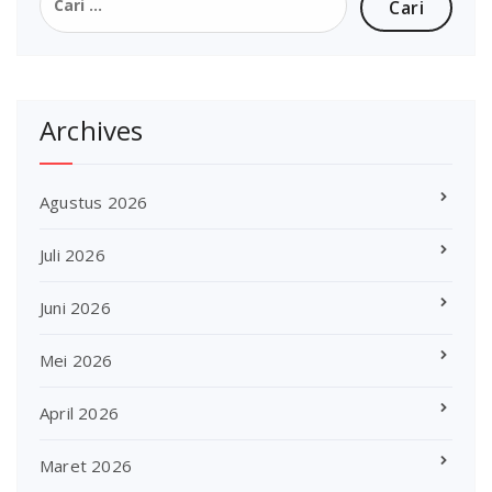
untuk:
Archives
Agustus 2026
Juli 2026
Juni 2026
Mei 2026
April 2026
Maret 2026