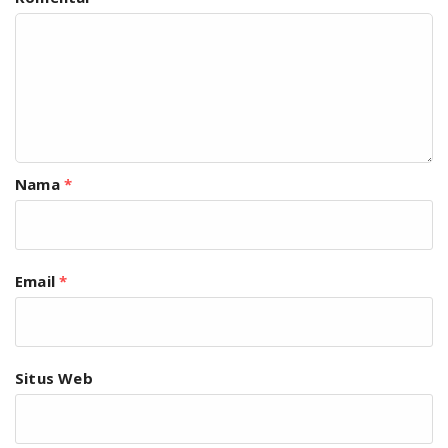
Nama
*
Email
*
Situs Web