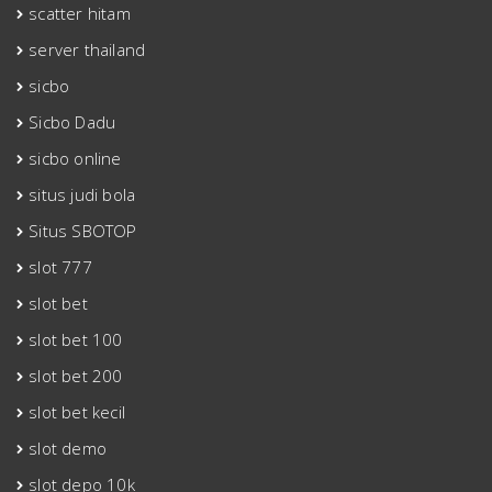
scatter hitam
server thailand
sicbo
Sicbo Dadu
sicbo online
situs judi bola
Situs SBOTOP
slot 777
slot bet
slot bet 100
slot bet 200
slot bet kecil
slot demo
slot depo 10k