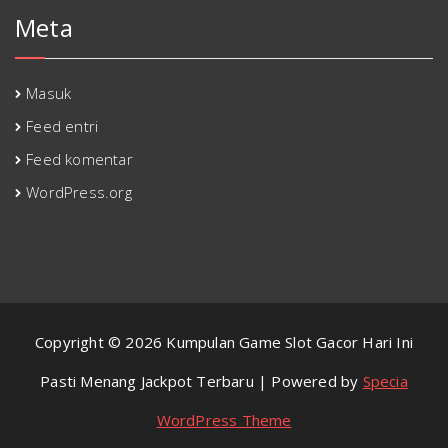
Meta
Masuk
Feed entri
Feed komentar
WordPress.org
Copyright © 2026 Kumpulan Game Slot Gacor Hari Ini
Pasti Menang Jackpot Terbaru | Powered by
Specia
WordPress Theme