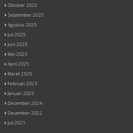
Oktober 2025
September 2025
Agustus 2025
Juli 2025
Juni 2025
Mei 2025
April 2025
Maret 2025
Februari 2025
Januari 2025
Desember 2024
Desember 2022
Juli 2021