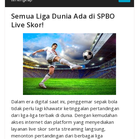
Semua Liga Dunia Ada di SPBO
Live Skor!
Dalam era digital saat ini, penggemar sepak bola
tidak perlu lagi khawatir ketinggalan pertandingan
dari liga-liga terbaik di dunia. Dengan kemudahan
akses internet dan platform yang menyediakan
layanan live skor serta streaming langsung,
menonton pertandingan dari berbagai liga