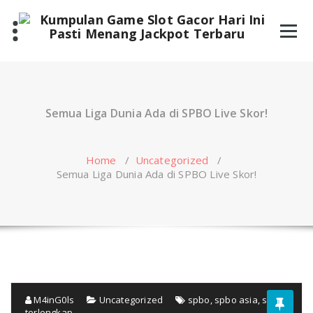
Skip
to
content
Semua Liga Dunia Ada di SPBO Live Skor!
Home
/
Uncategorized
/
Semua Liga Dunia Ada di SPBO Live Skor!
M4inG0ls
Uncategorized
spbo
,
spbo asia
,
spbo
terlengkap