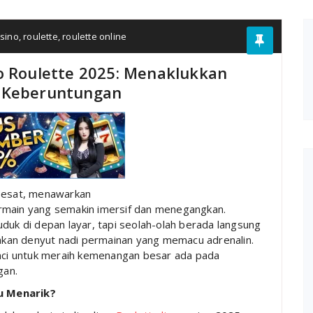
asino
,
roulette
,
roulette online
no Roulette 2025: Menaklukkan
n Keberuntungan
 pesat, menawarkan
main yang semakin imersif dan menegangkan.
duk di depan layar, tapi seolah-olah berada langsung
kan denyut nadi permainan yang memacu adrenalin.
unci untuk meraih kemenangan besar ada pada
gan.
u Menarik?