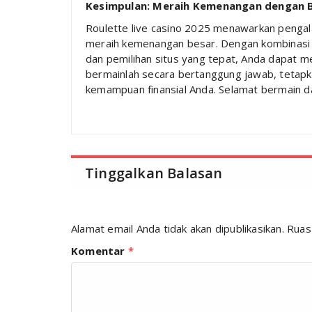
Kesimpulan: Meraih Kemenangan dengan B
Roulette live casino 2025 menawarkan penga
meraih kemenangan besar. Dengan kombinasi s
dan pemilihan situs yang tepat, Anda dapat m
bermainlah secara bertanggung jawab, tetapka
kemampuan finansial Anda. Selamat bermain 
Tinggalkan Balasan
Alamat email Anda tidak akan dipublikasikan.
Ruas
Komentar
*