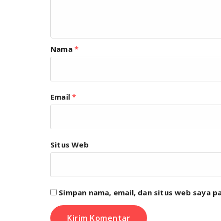
Nama
*
Email
*
Situs Web
Simpan nama, email, dan situs web saya p