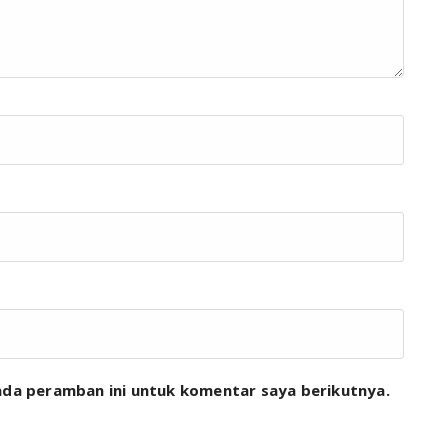
ada peramban ini untuk komentar saya berikutnya.