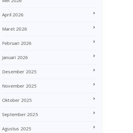
Mei 2026
April 2026
Maret 2026
Februari 2026
Januari 2026
Desember 2025
November 2025
Oktober 2025
September 2025
Agustus 2025