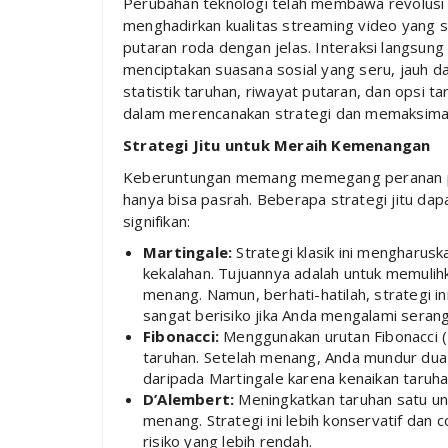
Perubahan teknologi telah membawa revolusi d
menghadirkan kualitas streaming video yang s
putaran roda dengan jelas. Interaksi langsung
menciptakan suasana sosial yang seru, jauh dar
statistik taruhan, riwayat putaran, dan opsi
dalam merencanakan strategi dan memaksima
Strategi Jitu untuk Meraih Kemenangan
Keberuntungan memang memegang peranan pen
hanya bisa pasrah. Beberapa strategi jitu d
signifikan:
Martingale:
Strategi klasik ini mengharus
kekalahan. Tujuannya adalah untuk memulih
menang. Namun, berhati-hatilah, strategi 
sangat berisiko jika Anda mengalami serang
Fibonacci:
Menggunakan urutan Fibonacci (1
taruhan. Setelah menang, Anda mundur dua l
daripada Martingale karena kenaikan taruhan
D’Alembert:
Meningkatkan taruhan satu uni
menang. Strategi ini lebih konservatif dan
risiko yang lebih rendah.