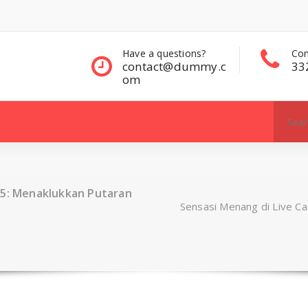
questions?
Contact Sales
Con
ct@dummy.c
332 00 322
33
Search
for:
25: Menaklukkan Putaran
Sensasi Menang di Live C