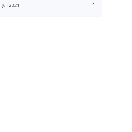
Juli 2021