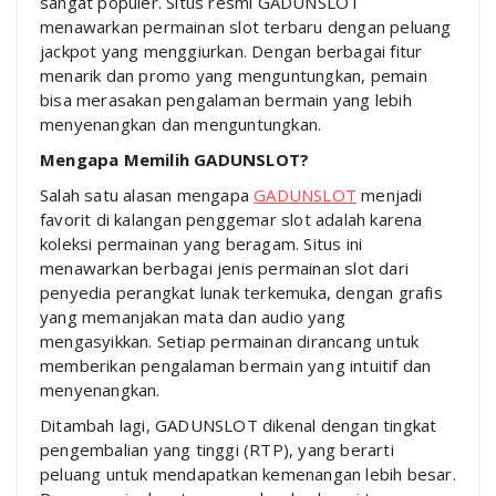
sangat populer. Situs resmi GADUNSLOT
menawarkan permainan slot terbaru dengan peluang
jackpot yang menggiurkan. Dengan berbagai fitur
menarik dan promo yang menguntungkan, pemain
bisa merasakan pengalaman bermain yang lebih
menyenangkan dan menguntungkan.
Mengapa Memilih GADUNSLOT?
Salah satu alasan mengapa
GADUNSLOT
menjadi
favorit di kalangan penggemar slot adalah karena
koleksi permainan yang beragam. Situs ini
menawarkan berbagai jenis permainan slot dari
penyedia perangkat lunak terkemuka, dengan grafis
yang memanjakan mata dan audio yang
mengasyikkan. Setiap permainan dirancang untuk
memberikan pengalaman bermain yang intuitif dan
menyenangkan.
Ditambah lagi, GADUNSLOT dikenal dengan tingkat
pengembalian yang tinggi (RTP), yang berarti
peluang untuk mendapatkan kemenangan lebih besar.