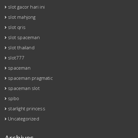
slot gacor hari ini
slot mahjong
slot qris
slot spaceman
slot thailand
slot777
spaceman
spaceman pragmatic
spaceman slot
spbo
starlight princess
Uncategorized
Archives