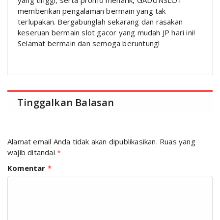
yang tinggi, serta promo menarik, GADUNSLOT
memberikan pengalaman bermain yang tak
terlupakan. Bergabunglah sekarang dan rasakan
keseruan bermain slot gacor yang mudah JP hari ini!
Selamat bermain dan semoga beruntung!
Tinggalkan Balasan
Alamat email Anda tidak akan dipublikasikan.
Ruas yang
wajib ditandai
*
Komentar
*