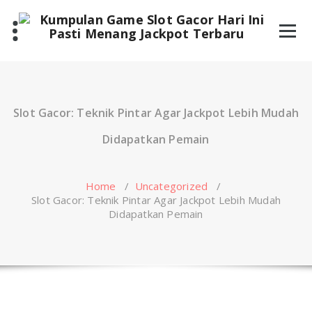
Skip
to
content
Slot Gacor: Teknik Pintar Agar Jackpot Lebih Mudah
Didapatkan Pemain
Home
/
Uncategorized
/
Slot Gacor: Teknik Pintar Agar Jackpot Lebih Mudah
Didapatkan Pemain