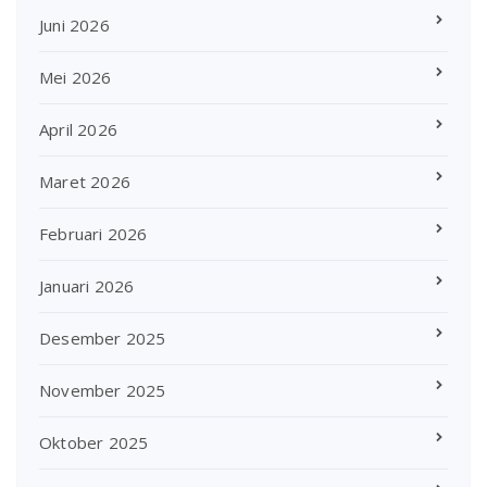
Juni 2026
Mei 2026
April 2026
Maret 2026
Februari 2026
Januari 2026
Desember 2025
November 2025
Oktober 2025