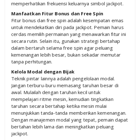
memperhatikan frekuensi keluarnya simbol jackpot.
Manfaatkan Fitur Bonus dan Free Spin
Fitur bonus dan free spin adalah kesempatan emas
untuk mendekatkan diri pada jackpot. Pemain harus
cerdas memilih permainan yang menawarkan fitur ini
secara rutin. Selain itu, gunakan strategi bertahap
dalam bertaruh selama free spin agar peluang
kemenangan lebih besar, bukan sekadar memutar
tanpa perhitungan.
Kelola Modal dengan Bijak
Teknik pintar lainnya adalah pengelolaan modal.
Jangan terburu-buru memasang taruhan besar di
awal. Mulailah dengan taruhan kecil untuk
mempelajari ritme mesin, kemudian tingkatkan
taruhan secara bertahap ketika mesin mulai
menunjukkan tanda-tanda memberikan kemenangan.
Dengan manajemen modal yang tepat, pemain dapat
bertahan lebih lama dan meningkatkan peluang
jackpot.