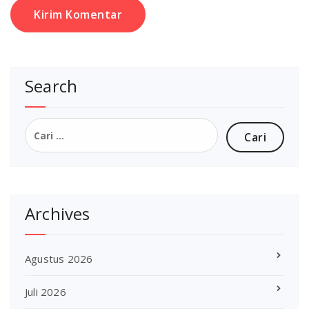
Search
Cari
untuk:
Archives
Agustus 2026
Juli 2026