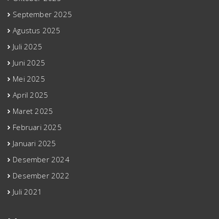
September 2025
Agustus 2025
Juli 2025
Juni 2025
Mei 2025
April 2025
Maret 2025
Februari 2025
Januari 2025
Desember 2024
Desember 2022
Juli 2021