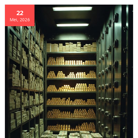
22
Mei, 2026