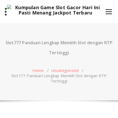
Skip
to
content
Slot777 Panduan Lengkap Memilih Slot dengan RTP
Tertinggi
Home
/
Uncategorized
/
Slot777 Panduan Lengkap Memilih Slot dengan RTP
Tertinggi