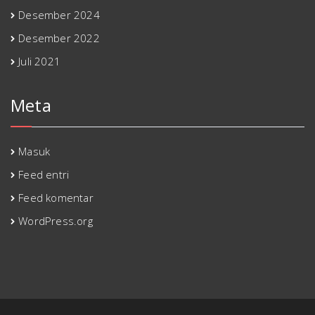
Desember 2024
Desember 2022
Juli 2021
Meta
Masuk
Feed entri
Feed komentar
WordPress.org