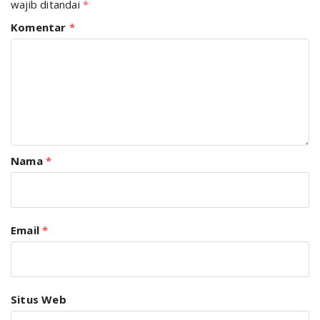
wajib ditandai
*
Komentar
*
Nama
*
Email
*
Situs Web