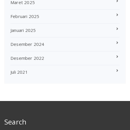
Maret 2025
Februari 2025
Januari 2025
Desember 2024
Desember 2022
Juli 2021
Search