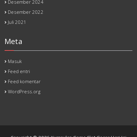
Desember 2024
Desember 2022
Juli 2021
Meta
Masuk
Feed entri
Feed komentar
WordPress.org