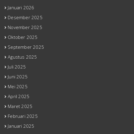
Januari 2026
Desember 2025
November 2025
Oktober 2025
September 2025
Agustus 2025
Juli 2025
Juni 2025
Mei 2025
April 2025
Maret 2025
Februari 2025
Januari 2025