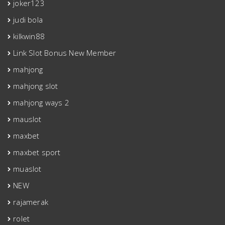
joker123
judi bola
kilkwin88
Link Slot Bonus New Member
mahjong
mahjong slot
mahjong ways 2
mauslot
maxbet
maxbet sport
muaslot
NEW
rajamerak
rolet