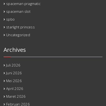
spaceman pragmatic
spaceman slot
spbo
starlight princess
Uncategorized
Archives
Juli 2026
Juni 2026
Mei 2026
April 2026
Maret 2026
Februari 2026