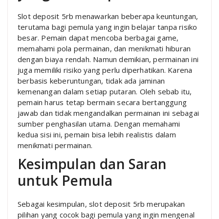
Slot deposit 5rb menawarkan beberapa keuntungan,
terutama bagi pemula yang ingin belajar tanpa risiko
besar. Pemain dapat mencoba berbagai game,
memahami pola permainan, dan menikmati hiburan
dengan biaya rendah. Namun demikian, permainan ini
juga memiliki risiko yang perlu diperhatikan. Karena
berbasis keberuntungan, tidak ada jaminan
kemenangan dalam setiap putaran. Oleh sebab itu,
pemain harus tetap bermain secara bertanggung
jawab dan tidak mengandalkan permainan ini sebagai
sumber penghasilan utama. Dengan memahami
kedua sisi ini, pemain bisa lebih realistis dalam
menikmati permainan.
Kesimpulan dan Saran
untuk Pemula
Sebagai kesimpulan, slot deposit 5rb merupakan
pilihan yang cocok bagi pemula yang ingin mengenal