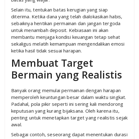
Selain itu, tentukan batas kerugian yang siap
diterima. Ketika dana yang telah dialokasikan habis,
sebaiknya hentikan permainan dan jangan tergoda
untuk menambah deposit. Kebiasaan ini akan
membantu menjaga kondisi keuangan tetap sehat
sekaligus melatih kemampuan mengendalikan emosi
ketika hasil tidak sesuai harapan.
Membuat Target
Bermain yang Realistis
Banyak orang memulai permainan dengan harapan
memperoleh keuntungan besar dalam waktu singkat.
Padahal, pola pikir seperti ini sering kali mendorong
keputusan yang kurang bijaksana. Oleh karena itu,
penting untuk menetapkan target yang realistis sejak
awal.
Sebagai contoh, seseorang dapat menentukan durasi