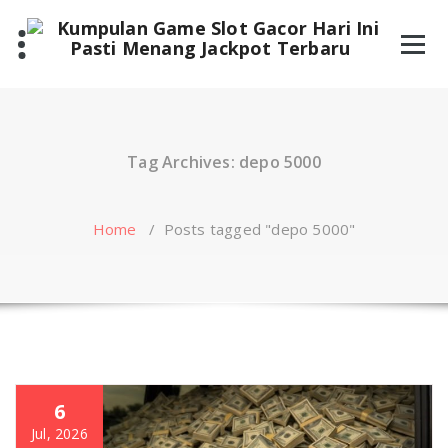
Skip
to
content
Tag Archives: depo 5000
Home
/
Posts tagged "depo 5000"
6
Jul, 2026