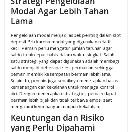
Strategi Pengelolaan
Modal Agar Lebih Tahan
Lama
Pengelolaan modal menjadi aspek penting dalam slot
deposit 5rb karena modal yang digunakan relatif
kecil. Pemain perlu mengatur jumlah taruhan agar
saldo tidak cepat habis dalam waktu singkat. Salah
satu strategi yang dapat digunakan adalah membagi
saldo menjadi beberapa sesi permainan sehingga
pemain memiliki kesempatan bermain lebih lama.
Selain itu, pemain juga sebaiknya menetapkan batas
kemenangan dan kekalahan untuk menjaga kontrol
diri. Dengan menerapkan strategi ini, pemain dapat
bermain lebih bijak dan tidak terbawa emosi saat
mengalami kemenangan maupun kekalahan.
Keuntungan dan Risiko
yang Perlu Dipahami