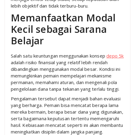
lebih objektif dan tidak terburu-buru.
Memanfaatkan Modal
Kecil sebagai Sarana
Belajar
Salah satu keuntungan menggunakan konsep
depo 5k
adalah risiko finansial yang relatif lebih rendah
dibandingkan menggunakan modal besar. Kondisi ini
memungkinkan pemain mempelajari mekanisme
permainan, memahami aturan, dan mengenali pola
pengelolaan dana tanpa tekanan yang terlalu tinggi.
Pengalaman tersebut dapat menjadi bahan evaluasi
yang berharga. Pemain bisa mencatat berapa lama
mereka bermain, berapa besar dana yang digunakan,
serta bagaimana keputusan tertentu memengaruhi
hasil. Kebiasaan mencatat seperti ini akan membantu
meningkatkan disiplin dalam jangka panjang.