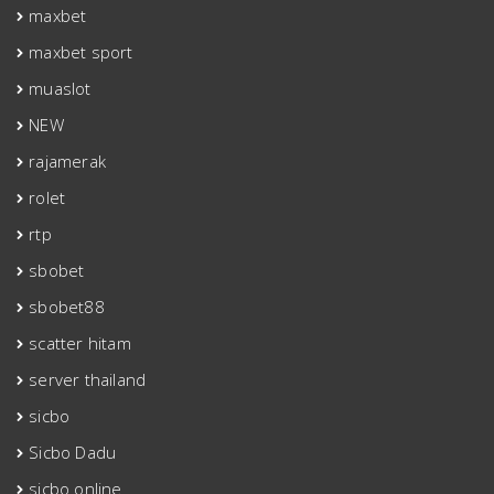
maxbet
maxbet sport
muaslot
NEW
rajamerak
rolet
rtp
sbobet
sbobet88
scatter hitam
server thailand
sicbo
Sicbo Dadu
sicbo online