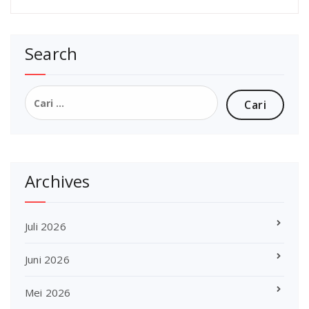
Search
Cari
untuk:
Archives
Juli 2026
Juni 2026
Mei 2026