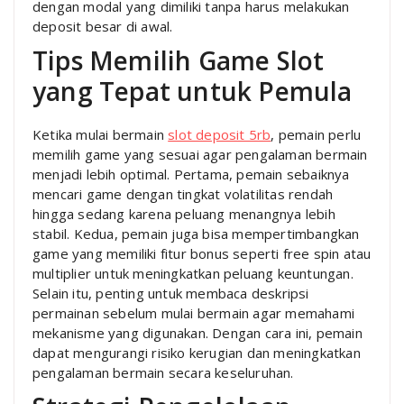
dengan modal yang dimiliki tanpa harus melakukan
deposit besar di awal.
Tips Memilih Game Slot
yang Tepat untuk Pemula
Ketika mulai bermain
slot deposit 5rb
, pemain perlu
memilih game yang sesuai agar pengalaman bermain
menjadi lebih optimal. Pertama, pemain sebaiknya
mencari game dengan tingkat volatilitas rendah
hingga sedang karena peluang menangnya lebih
stabil. Kedua, pemain juga bisa mempertimbangkan
game yang memiliki fitur bonus seperti free spin atau
multiplier untuk meningkatkan peluang keuntungan.
Selain itu, penting untuk membaca deskripsi
permainan sebelum mulai bermain agar memahami
mekanisme yang digunakan. Dengan cara ini, pemain
dapat mengurangi risiko kerugian dan meningkatkan
pengalaman bermain secara keseluruhan.