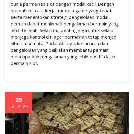
dunia permainan slot dengan modal kecil. Dengan
memahami cara kerja, memilih game yang tepat,
serta menerapkan strategi pengelolaan modal,
pemain dapat menikmati pengalaman bermain yang
lebih terarah. Selain itu, penting juga untuk selalu
menjaga kontrol diri agar permainan tetap menjadi
hiburan semata. Pada akhirnya, kesadaran dan
pengelolaan yang baik akan membantu pemain
mendapatkan pengalaman yang lebih positif dalam
bermain slot.
29
Jun, 2026