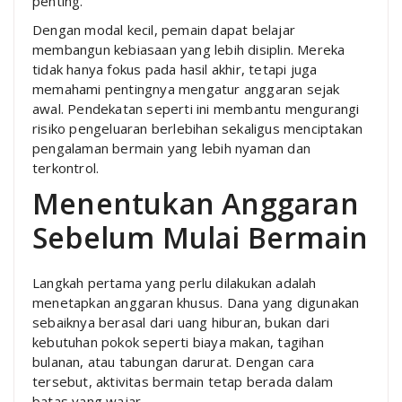
penting.
Dengan modal kecil, pemain dapat belajar
membangun kebiasaan yang lebih disiplin. Mereka
tidak hanya fokus pada hasil akhir, tetapi juga
memahami pentingnya mengatur anggaran sejak
awal. Pendekatan seperti ini membantu mengurangi
risiko pengeluaran berlebihan sekaligus menciptakan
pengalaman bermain yang lebih nyaman dan
terkontrol.
Menentukan Anggaran
Sebelum Mulai Bermain
Langkah pertama yang perlu dilakukan adalah
menetapkan anggaran khusus. Dana yang digunakan
sebaiknya berasal dari uang hiburan, bukan dari
kebutuhan pokok seperti biaya makan, tagihan
bulanan, atau tabungan darurat. Dengan cara
tersebut, aktivitas bermain tetap berada dalam
batas yang wajar.