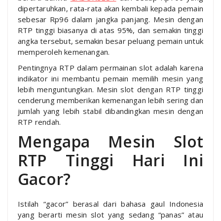
dipertaruhkan, rata-rata akan kembali kepada pemain
sebesar Rp96 dalam jangka panjang. Mesin dengan
RTP tinggi biasanya di atas 95%, dan semakin tinggi
angka tersebut, semakin besar peluang pemain untuk
memperoleh kemenangan.
Pentingnya RTP dalam permainan slot adalah karena
indikator ini membantu pemain memilih mesin yang
lebih menguntungkan. Mesin slot dengan RTP tinggi
cenderung memberikan kemenangan lebih sering dan
jumlah yang lebih stabil dibandingkan mesin dengan
RTP rendah.
Mengapa Mesin Slot
RTP Tinggi Hari Ini
Gacor?
Istilah “gacor” berasal dari bahasa gaul Indonesia
yang berarti mesin slot yang sedang “panas” atau