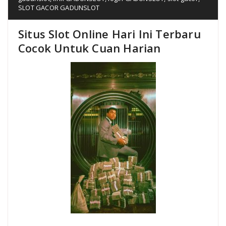
SLOT GACOR GADUNSLOT
Situs Slot Online Hari Ini Terbaru
Cocok Untuk Cuan Harian