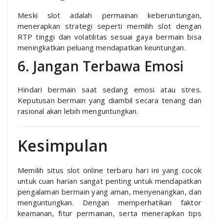
Meski slot adalah permainan keberuntungan,
menerapkan strategi seperti memilih slot dengan
RTP tinggi dan volatilitas sesuai gaya bermain bisa
meningkatkan peluang mendapatkan keuntungan.
6. Jangan Terbawa Emosi
Hindari bermain saat sedang emosi atau stres.
Keputusan bermain yang diambil secara tenang dan
rasional akan lebih menguntungkan.
Kesimpulan
Memilih situs slot online terbaru hari ini yang cocok
untuk cuan harian sangat penting untuk mendapatkan
pengalaman bermain yang aman, menyenangkan, dan
menguntungkan. Dengan memperhatikan faktor
keamanan, fitur permainan, serta menerapkan tips