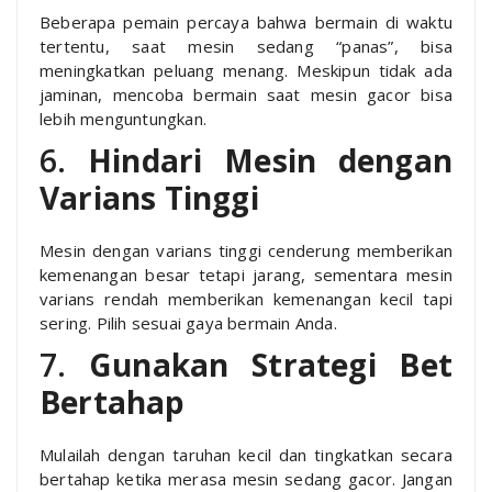
Beberapa pemain percaya bahwa bermain di waktu
tertentu, saat mesin sedang “panas”, bisa
meningkatkan peluang menang. Meskipun tidak ada
jaminan, mencoba bermain saat mesin gacor bisa
lebih menguntungkan.
6.
Hindari Mesin dengan
Varians Tinggi
Mesin dengan varians tinggi cenderung memberikan
kemenangan besar tetapi jarang, sementara mesin
varians rendah memberikan kemenangan kecil tapi
sering. Pilih sesuai gaya bermain Anda.
7.
Gunakan Strategi Bet
Bertahap
Mulailah dengan taruhan kecil dan tingkatkan secara
bertahap ketika merasa mesin sedang gacor. Jangan