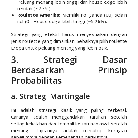
Peluang menang lebih tinggi dan house edge lebih
rendah (~2.7%).
Roulette Amerika:
Memiliki nol ganda (00) selain
nol (0). House edge lebih tinggi (~5.26%).
Strategi yang efektif harus menyesuaikan dengan
jenis roulette yang dimainkan. Sebaiknya pilih roulette
Eropa untuk peluang menang yang lebih baik.
3. Strategi Dasar
Berdasarkan Prinsip
Probabilitas
a. Strategi Martingale
Ini adalah strategi klasik yang paling terkenal.
Caranya adalah menggandakan taruhan setelah
setiap kekalahan dan kembali ke taruhan awal setelah
menang. Tujuannya adalah menutup kerugian
sebelumnya dengan kemenangan berikutnya.