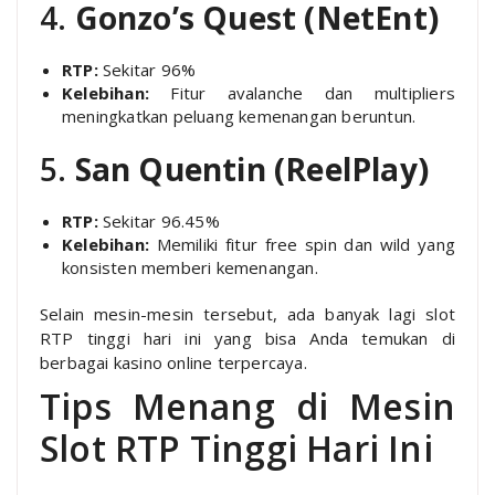
4.
Gonzo’s Quest (NetEnt)
RTP:
Sekitar 96%
Kelebihan:
Fitur avalanche dan multipliers
meningkatkan peluang kemenangan beruntun.
5.
San Quentin (ReelPlay)
RTP:
Sekitar 96.45%
Kelebihan:
Memiliki fitur free spin dan wild yang
konsisten memberi kemenangan.
Selain mesin-mesin tersebut, ada banyak lagi slot
RTP tinggi hari ini yang bisa Anda temukan di
berbagai kasino online terpercaya.
Tips Menang di Mesin
Slot RTP Tinggi Hari Ini