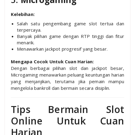
Kelebihan:
Salah satu pengembang game slot tertua dan
terpercaya.
Banyak pilihan game dengan RTP tinggi dan fitur
menarik.
Menawarkan jackpot progresif yang besar.
Mengapa Cocok Untuk Cuan Harian:
Dengan berbagai pilihan slot dan jackpot besar,
Microgaming menawarkan peluang keuntungan harian
yang menjanjikan, terutama jika pemain mampu
mengelola bankroll dan bermain secara disiplin.
Tips Bermain Slot
Online Untuk Cuan
Harian