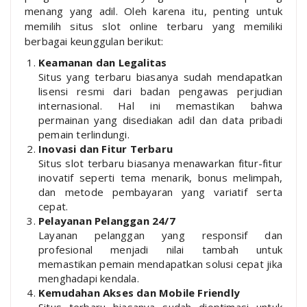
menang yang adil. Oleh karena itu, penting untuk
memilih situs slot online terbaru yang memiliki
berbagai keunggulan berikut:
Keamanan dan Legalitas
Situs yang terbaru biasanya sudah mendapatkan
lisensi resmi dari badan pengawas perjudian
internasional. Hal ini memastikan bahwa
permainan yang disediakan adil dan data pribadi
pemain terlindungi.
Inovasi dan Fitur Terbaru
Situs slot terbaru biasanya menawarkan fitur-fitur
inovatif seperti tema menarik, bonus melimpah,
dan metode pembayaran yang variatif serta
cepat.
Pelayanan Pelanggan 24/7
Layanan pelanggan yang responsif dan
profesional menjadi nilai tambah untuk
memastikan pemain mendapatkan solusi cepat jika
menghadapi kendala.
Kemudahan Akses dan Mobile Friendly