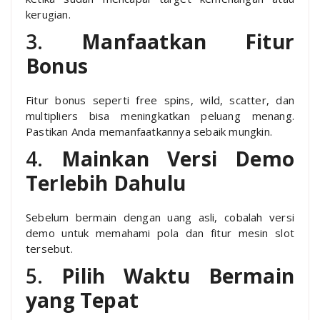
kerugian.
3.
Manfaatkan Fitur
Bonus
Fitur bonus seperti free spins, wild, scatter, dan
multipliers bisa meningkatkan peluang menang.
Pastikan Anda memanfaatkannya sebaik mungkin.
4.
Mainkan Versi Demo
Terlebih Dahulu
Sebelum bermain dengan uang asli, cobalah versi
demo untuk memahami pola dan fitur mesin slot
tersebut.
5.
Pilih Waktu Bermain
yang Tepat