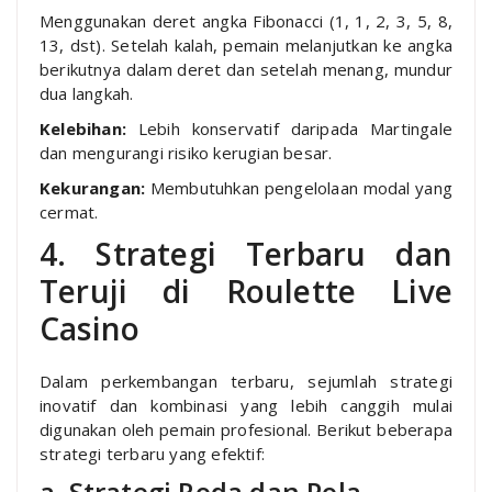
Menggunakan deret angka Fibonacci (1, 1, 2, 3, 5, 8,
13, dst). Setelah kalah, pemain melanjutkan ke angka
berikutnya dalam deret dan setelah menang, mundur
dua langkah.
Kelebihan:
Lebih konservatif daripada Martingale
dan mengurangi risiko kerugian besar.
Kekurangan:
Membutuhkan pengelolaan modal yang
cermat.
4. Strategi Terbaru dan
Teruji di Roulette Live
Casino
Dalam perkembangan terbaru, sejumlah strategi
inovatif dan kombinasi yang lebih canggih mulai
digunakan oleh pemain profesional. Berikut beberapa
strategi terbaru yang efektif:
a. Strategi Roda dan Pola