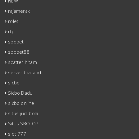
NEW
rajamerak
rolet
rtp
sbobet
sbobet88
scatter hitam
server thailand
sicbo
Sicbo Dadu
sicbo online
situs judi bola
Situs SBOTOP
slot 777