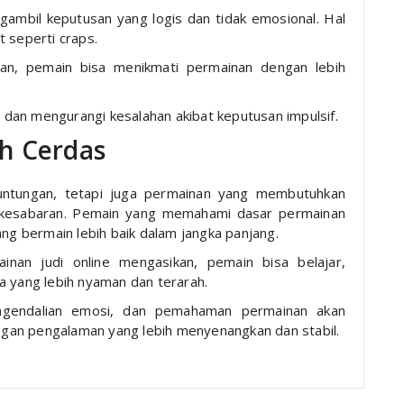
gambil keputusan yang logis dan tidak emosional. Hal
 seperti craps.
ikan, pemain bisa menikmati permainan dengan lebih
dan mengurangi kesalahan akibat keputusan impulsif.
h Cerdas
untungan, tetapi juga permainan yang membutuhkan
 kesabaran. Pemain yang memahami dasar permainan
ang bermain lebih baik dalam jangka panjang.
nan judi online mengasikan, pemain bisa belajar,
a yang lebih nyaman dan terarah.
engendalian emosi, dan pemahaman permainan akan
gan pengalaman yang lebih menyenangkan dan stabil.