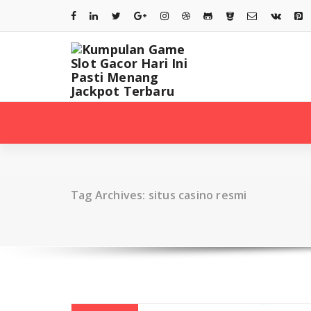
Skip
to
content
Sales
Contact Sales
Have a 
322
332 00 322
conta
om
Tag Archives: situs casino resmi