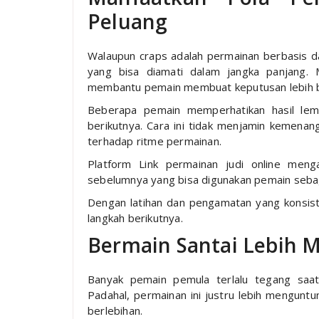
Peluang
Walaupun craps adalah permainan berbasis d
yang bisa diamati dalam jangka panjang. 
membantu pemain membuat keputusan lebih b
Beberapa pemain memperhatikan hasil lem
berikutnya. Cara ini tidak menjamin kemen
terhadap ritme permainan.
Platform Link permainan judi online meng
sebelumnya yang bisa digunakan pemain sebag
Dengan latihan dan pengamatan yang konsist
langkah berikutnya.
Bermain Santai Lebih
Banyak pemain pemula terlalu tegang saa
Padahal, permainan ini justru lebih menguntu
berlebihan.