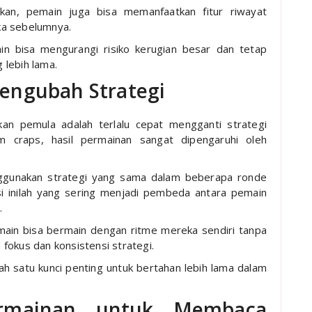
ikan, pemain juga bisa memanfaatkan fitur riwayat
ka sebelumnya.
n bisa mengurangi risiko kerugian besar dan tetap
 lebih lama.
engubah Strategi
kan pemula adalah terlalu cepat mengganti strategi
am craps, hasil permainan sangat dipengaruhi oleh
ggunakan strategi yang sama dalam beberapa ronde
 inilah yang sering menjadi pembeda antara pemain
.
emain bisa bermain dengan ritme mereka sendiri tanpa
fokus dan konsistensi strategi.
lah satu kunci penting untuk bertahan lebih lama dalam
ermainan untuk Membaca