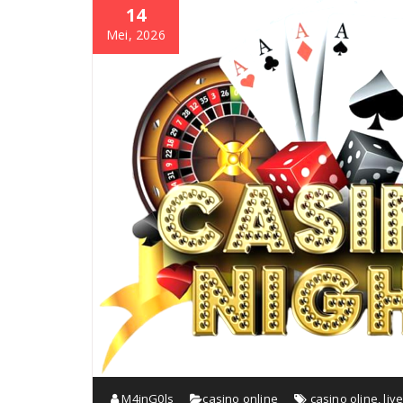
14
Mei, 2026
M4inG0ls
casino online
casino oline
,
liv