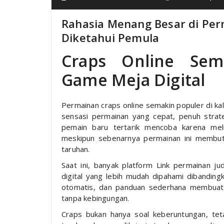
Rahasia Menang Besar di Per
Diketahui Pemula
Craps Online Sem
Game Meja Digital
Permainan craps online semakin populer di ka
sensasi permainan yang cepat, penuh strateg
pemain baru tertarik mencoba karena mel
meskipun sebenarnya permainan ini membu
taruhan.
Saat ini, banyak platform Link permainan j
digital yang lebih mudah dipahami dibandingk
otomatis, dan panduan sederhana membuat
tanpa kebingungan.
Craps bukan hanya soal keberuntungan, te