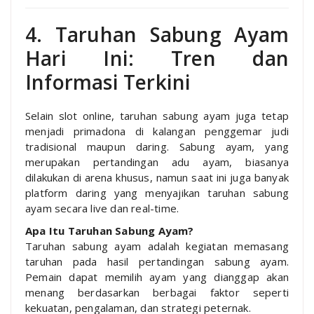
4. Taruhan Sabung Ayam
Hari Ini: Tren dan
Informasi Terkini
Selain slot online, taruhan sabung ayam juga tetap
menjadi primadona di kalangan penggemar judi
tradisional maupun daring. Sabung ayam, yang
merupakan pertandingan adu ayam, biasanya
dilakukan di arena khusus, namun saat ini juga banyak
platform daring yang menyajikan taruhan sabung
ayam secara live dan real-time.
Apa Itu Taruhan Sabung Ayam?
Taruhan sabung ayam adalah kegiatan memasang
taruhan pada hasil pertandingan sabung ayam.
Pemain dapat memilih ayam yang dianggap akan
menang berdasarkan berbagai faktor seperti
kekuatan, pengalaman, dan strategi peternak.