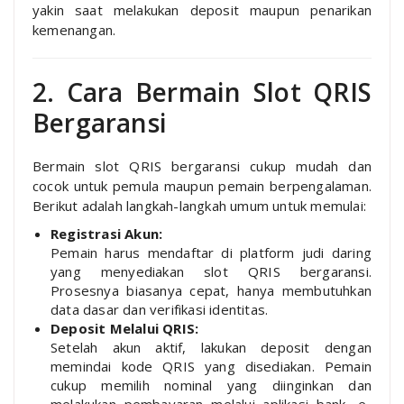
yakin saat melakukan deposit maupun penarikan
kemenangan.
2. Cara Bermain Slot QRIS
Bergaransi
Bermain slot QRIS bergaransi cukup mudah dan
cocok untuk pemula maupun pemain berpengalaman.
Berikut adalah langkah-langkah umum untuk memulai:
Registrasi Akun:
Pemain harus mendaftar di platform judi daring
yang menyediakan slot QRIS bergaransi.
Prosesnya biasanya cepat, hanya membutuhkan
data dasar dan verifikasi identitas.
Deposit Melalui QRIS:
Setelah akun aktif, lakukan deposit dengan
memindai kode QRIS yang disediakan. Pemain
cukup memilih nominal yang diinginkan dan