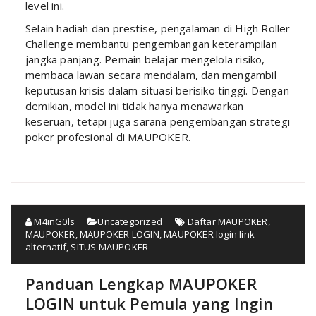
level ini.
Selain hadiah dan prestise, pengalaman di High Roller
Challenge membantu pengembangan keterampilan
jangka panjang. Pemain belajar mengelola risiko,
membaca lawan secara mendalam, dan mengambil
keputusan krisis dalam situasi berisiko tinggi. Dengan
demikian, model ini tidak hanya menawarkan
keseruan, tetapi juga sarana pengembangan strategi
poker profesional di MAUPOKER.
M4inG0ls
Uncategorized
Daftar MAUPOKER
,
MAUPOKER
,
MAUPOKER LOGIN
,
MAUPOKER login link
alternatif
,
SITUS MAUPOKER
Panduan Lengkap MAUPOKER
LOGIN untuk Pemula yang Ingin