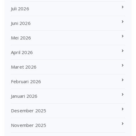
Juli 2026
Juni 2026
Mei 2026
April 2026
Maret 2026
Februari 2026
Januari 2026
Desember 2025
November 2025