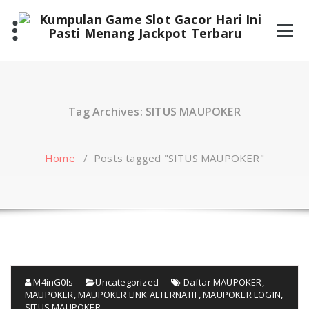
Skip
to
content
Tag Archives: SITUS MAUPOKER
Home
/
Posts tagged "SITUS MAUPOKER"
M4inG0ls
Uncategorized
Daftar MAUPOKER
,
MAUPOKER
,
MAUPOKER LINK ALTERNATIF
,
MAUPOKER LOGIN
,
SITUS MAUPOKER