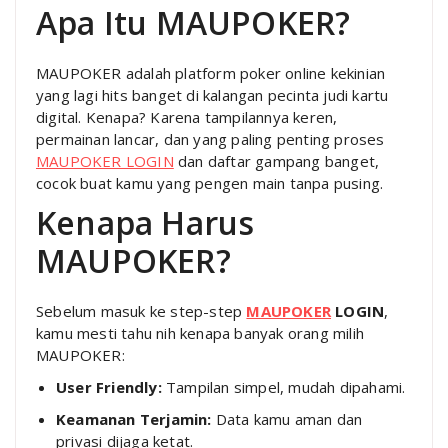
Apa Itu MAUPOKER?
MAUPOKER adalah platform poker online kekinian
yang lagi hits banget di kalangan pecinta judi kartu
digital. Kenapa? Karena tampilannya keren,
permainan lancar, dan yang paling penting proses
MAUPOKER LOGIN
dan daftar gampang banget,
cocok buat kamu yang pengen main tanpa pusing.
Kenapa Harus
MAUPOKER?
Sebelum masuk ke step-step
MAUPOKER
LOGIN
,
kamu mesti tahu nih kenapa banyak orang milih
MAUPOKER:
User Friendly:
Tampilan simpel, mudah dipahami.
Keamanan Terjamin:
Data kamu aman dan
privasi dijaga ketat.