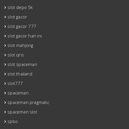
slot depo 5k
slot gacor
slot gacor 777
slot gacor hari ini
slot mahjong
slot qris
slot spaceman
slot thailand
slot777
spaceman
spaceman pragmatic
spaceman slot
spbo