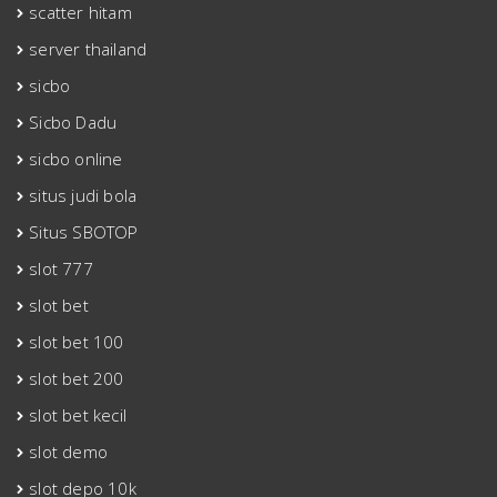
scatter hitam
server thailand
sicbo
Sicbo Dadu
sicbo online
situs judi bola
Situs SBOTOP
slot 777
slot bet
slot bet 100
slot bet 200
slot bet kecil
slot demo
slot depo 10k