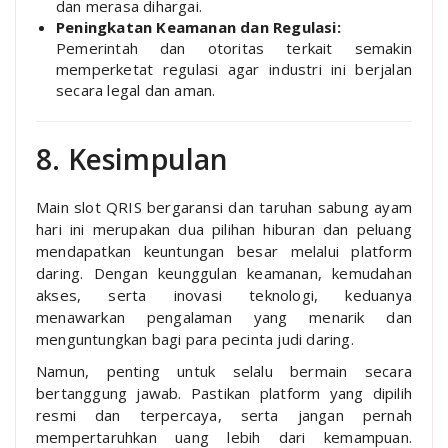
dan merasa dihargai.
Peningkatan Keamanan dan Regulasi:
Pemerintah dan otoritas terkait semakin
memperketat regulasi agar industri ini berjalan
secara legal dan aman.
8. Kesimpulan
Main slot QRIS bergaransi dan taruhan sabung ayam
hari ini merupakan dua pilihan hiburan dan peluang
mendapatkan keuntungan besar melalui platform
daring. Dengan keunggulan keamanan, kemudahan
akses, serta inovasi teknologi, keduanya
menawarkan pengalaman yang menarik dan
menguntungkan bagi para pecinta judi daring.
Namun, penting untuk selalu bermain secara
bertanggung jawab. Pastikan platform yang dipilih
resmi dan terpercaya, serta jangan pernah
mempertaruhkan uang lebih dari kemampuan.