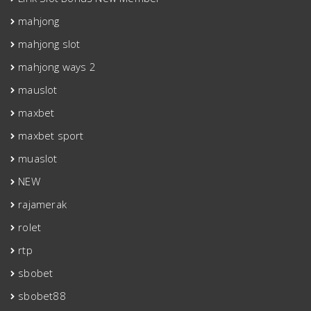
mahjong
mahjong slot
mahjong ways 2
mauslot
maxbet
maxbet sport
muaslot
NEW
rajamerak
rolet
rtp
sbobet
sbobet88