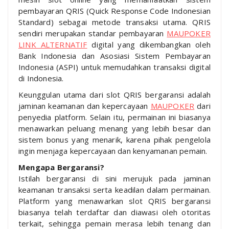
pembayaran QRIS (Quick Response Code Indonesian
Standard) sebagai metode transaksi utama. QRIS
sendiri merupakan standar pembayaran
MAUPOKER
LINK ALTERNATIF
digital yang dikembangkan oleh
Bank Indonesia dan Asosiasi Sistem Pembayaran
Indonesia (ASPI) untuk memudahkan transaksi digital
di Indonesia.
Keunggulan utama dari slot QRIS bergaransi adalah
jaminan keamanan dan kepercayaan
MAUPOKER
dari
penyedia platform. Selain itu, permainan ini biasanya
menawarkan peluang menang yang lebih besar dan
sistem bonus yang menarik, karena pihak pengelola
ingin menjaga kepercayaan dan kenyamanan pemain.
Mengapa Bergaransi?
Istilah bergaransi di sini merujuk pada jaminan
keamanan transaksi serta keadilan dalam permainan.
Platform yang menawarkan slot QRIS bergaransi
biasanya telah terdaftar dan diawasi oleh otoritas
terkait, sehingga pemain merasa lebih tenang dan