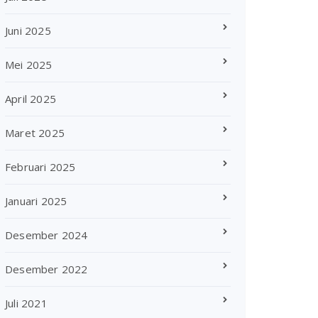
Juni 2025
Mei 2025
April 2025
Maret 2025
Februari 2025
Januari 2025
Desember 2024
Desember 2022
Juli 2021