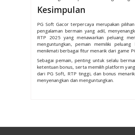
Kesimpulan
PG Soft Gacor terpercaya merupakan pilihan
pengalaman bermain yang adil, menyenang
RTP 2025 yang menawarkan peluang mena
menguntungkan, pemain memiliki peluang
menikmati berbagai fitur menarik dari game PG
Sebagai pemain, penting untuk selalu berm
ketentuan bonus, serta memilih platform yan
dari PG Soft, RTP tinggi, dan bonus menari
menyenangkan dan menguntungkan.