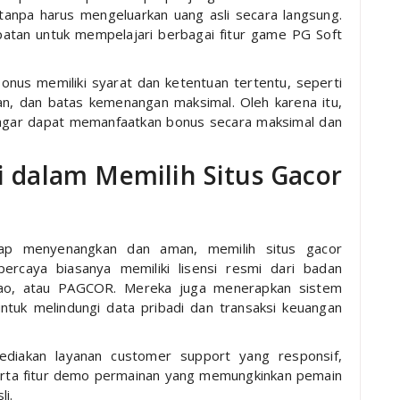
anpa harus mengeluarkan uang asli secara langsung.
patan untuk mempelajari berbagai fitur game PG Soft
onus memiliki syarat dan ketentuan tertentu, seperti
n, dan batas kemenangan maksimal. Oleh karena itu,
agar dapat memanfaatkan bonus secara maksimal dan
 dalam Memilih Situs Gacor
tap menyenangkan dan aman, memilih situs gacor
percaya biasanya memiliki lisensi resmi dari badan
acao, atau PAGCOR. Mereka juga menerapkan sistem
ntuk melindungi data pribadi dan transaksi keuangan
yediakan layanan customer support yang responsif,
rta fitur demo permainan yang memungkinkan pemain
i.