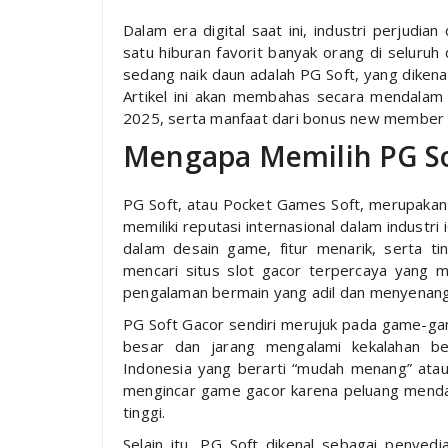
Dalam era digital saat ini, industri perjudi
satu hiburan favorit banyak orang di seluruh
sedang naik daun adalah PG Soft, yang diken
Artikel ini akan membahas secara mendalam
2025, serta manfaat dari bonus new member 
Mengapa Memilih PG So
PG Soft, atau Pocket Games Soft, merupakan
memiliki reputasi internasional dalam industr
dalam desain game, fitur menarik, serta t
mencari situs slot gacor terpercaya yang
pengalaman bermain yang adil dan menyenang
PG Soft Gacor sendiri merujuk pada game-g
besar dan jarang mengalami kekalahan beru
Indonesia yang berarti “mudah menang” ata
mengincar game gacor karena peluang menda
tinggi.
Selain itu, PG Soft dikenal sebagai penye