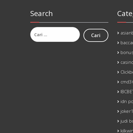
Search
Cate
Cari
asianb
untuk:
bacca
bonu
casin
Click
cmd3
IBCBE
idn p
joker
judi b
kilkwi