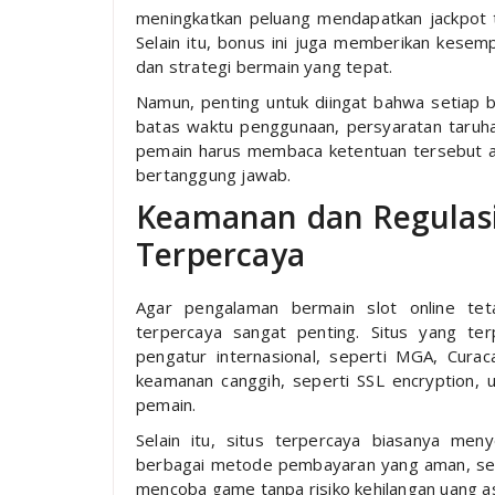
meningkatkan peluang mendapatkan jackpot t
Selain itu, bonus ini juga memberikan kesem
dan strategi bermain yang tepat.
Namun, penting untuk diingat bahwa setiap b
batas waktu penggunaan, persyaratan taruha
pemain harus membaca ketentuan tersebut 
bertanggung jawab.
Keamanan dan Regulasi
Terpercaya
Agar pengalaman bermain slot online te
terpercaya sangat penting. Situs yang ter
pengatur internasional, seperti MGA, Cur
keamanan canggih, seperti SSL encryption, u
pemain.
Selain itu, situs terpercaya biasanya men
berbagai metode pembayaran yang aman, se
mencoba game tanpa risiko kehilangan uang asl