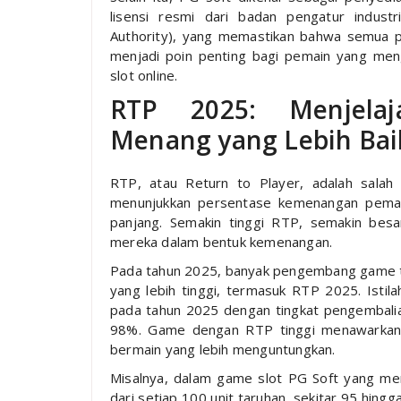
lisensi resmi dari badan pengatur indust
Authority), yang memastikan bahwa semua per
menjadi poin penting bagi pemain yang me
slot online.
RTP 2025: Menjelaj
Menang yang Lebih Bai
RTP, atau Return to Player, adalah salah 
menunjukkan persentase kemenangan pemain
panjang. Semakin tinggi RTP, semakin bes
mereka dalam bentuk kemenangan.
Pada tahun 2025, banyak pengembang game
yang lebih tinggi, termasuk RTP 2025. Istila
pada tahun 2025 dengan tingkat pengembalia
98%. Game dengan RTP tinggi menawarkan 
bermain yang lebih menguntungkan.
Misalnya, dalam game slot PG Soft yang m
dari setiap 100 unit taruhan, sekitar 95 hin