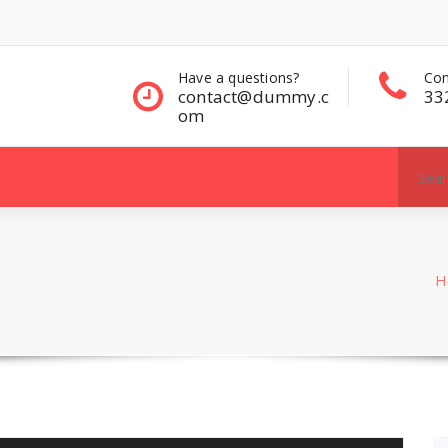
questions?
Contact Sales
Con
ct@dummy.c
332 00 322
33
Search
for:
H