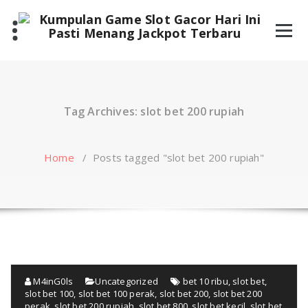
Skip
to
content
Tag Archives: slot bet 200 rupiah
Home
/
Posts tagged "slot bet 200 rupiah"
M4inG0ls
Uncategorized
bet 10 ribu
,
slot bet
,
slot bet 100
,
slot bet 100 perak
,
slot bet 200
,
slot bet 200
perak
,
slot bet 200 rupiah
,
slot bet 800
,
slot bet kecil
,
slot bet