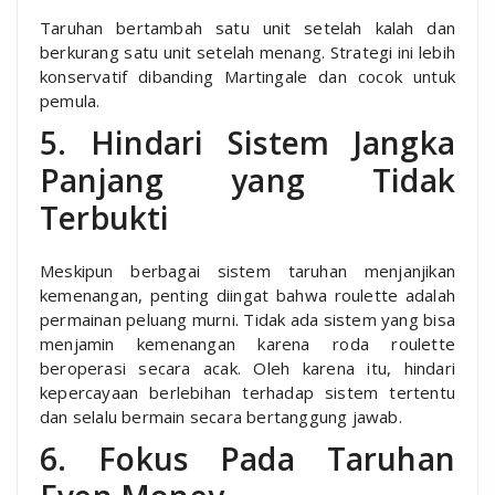
Taruhan bertambah satu unit setelah kalah dan
berkurang satu unit setelah menang. Strategi ini lebih
konservatif dibanding Martingale dan cocok untuk
pemula.
5. Hindari Sistem Jangka
Panjang yang Tidak
Terbukti
Meskipun berbagai sistem taruhan menjanjikan
kemenangan, penting diingat bahwa roulette adalah
permainan peluang murni. Tidak ada sistem yang bisa
menjamin kemenangan karena roda roulette
beroperasi secara acak. Oleh karena itu, hindari
kepercayaan berlebihan terhadap sistem tertentu
dan selalu bermain secara bertanggung jawab.
6. Fokus Pada Taruhan