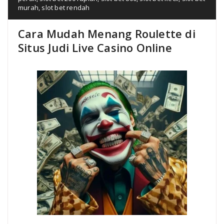
murah
,
slot bet rendah
Cara Mudah Menang Roulette di
Situs Judi Live Casino Online