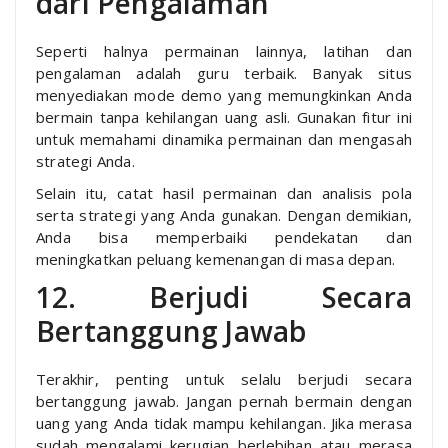
dari Pengalaman
Seperti halnya permainan lainnya, latihan dan
pengalaman adalah guru terbaik. Banyak situs
menyediakan mode demo yang memungkinkan Anda
bermain tanpa kehilangan uang asli. Gunakan fitur ini
untuk memahami dinamika permainan dan mengasah
strategi Anda.
Selain itu, catat hasil permainan dan analisis pola
serta strategi yang Anda gunakan. Dengan demikian,
Anda bisa memperbaiki pendekatan dan
meningkatkan peluang kemenangan di masa depan.
12. Berjudi Secara
Bertanggung Jawab
Terakhir, penting untuk selalu berjudi secara
bertanggung jawab. Jangan pernah bermain dengan
uang yang Anda tidak mampu kehilangan. Jika merasa
sudah mengalami kerugian berlebihan atau merasa