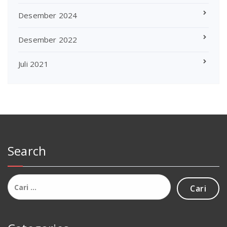
Desember 2024
Desember 2022
Juli 2021
Search
Cari
untuk: