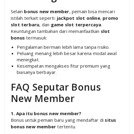
Selain
bonus new member
, pemain bisa mencari
istilah terkait seperti:
jackpot slot online
,
promo
slot terbaru
, dan
game slot terpercaya
.
Keuntungan tambahan dari memanfaatkan
slot
bonus
termasuk:
Pengalaman bermain lebih lama tanpa risiko.
Peluang menang lebih besar karena modal awal
meningkat.
Kesempatan mengakses fitur premium yang
biasanya berbayar.
FAQ Seputar Bonus
New Member
1. Apa itu bonus new member?
Bonus untuk pemain baru yang mendaftar di
situs
bonus new member
tertentu.