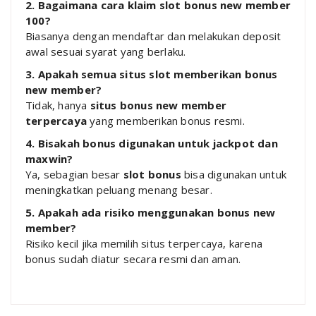
2. Bagaimana cara klaim slot bonus new member
100?
Biasanya dengan mendaftar dan melakukan deposit
awal sesuai syarat yang berlaku.
3. Apakah semua situs slot memberikan bonus
new member?
Tidak, hanya
situs bonus new member
terpercaya
yang memberikan bonus resmi.
4. Bisakah bonus digunakan untuk jackpot dan
maxwin?
Ya, sebagian besar
slot bonus
bisa digunakan untuk
meningkatkan peluang menang besar.
5. Apakah ada risiko menggunakan bonus new
member?
Risiko kecil jika memilih situs terpercaya, karena
bonus sudah diatur secara resmi dan aman.