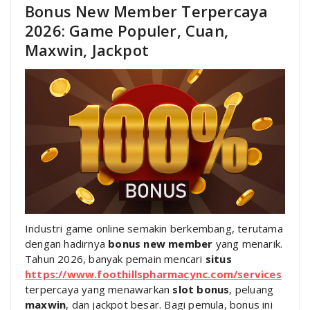
Bonus New Member Terpercaya
2026: Game Populer, Cuan,
Maxwin, Jackpot
Industri game online semakin berkembang, terutama
dengan hadirnya
bonus new member
yang menarik.
Tahun 2026, banyak pemain mencari
situs
https://www.foothillspharmacync.com/services
terpercaya yang menawarkan
slot bonus
, peluang
maxwin
, dan jackpot besar. Bagi pemula, bonus ini