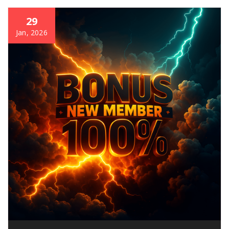
29
Jan, 2026