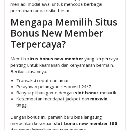
menjadi modal awal untuk mencoba berbagai
permainan tanpa risiko besar.
Mengapa Memilih Situs
Bonus New Member
Terpercaya?
Memilih
situs bonus new member
yang terpercaya
penting untuk keamanan dan kenyamanan bermain.
Berikut alasannya:
Transaksi cepat dan aman.
Pelayanan pelanggan responsif 24/7.
Banyak pilihan game dengan
slot bonus
menarik.
Kesempatan mendapat jackpot dan
maxwin
tinggi.
Dengan bonus ini, pemain baru bisa langsung
merasakan keseruan
slot bonus new member 100
dan memaksimalkan peluang menang.