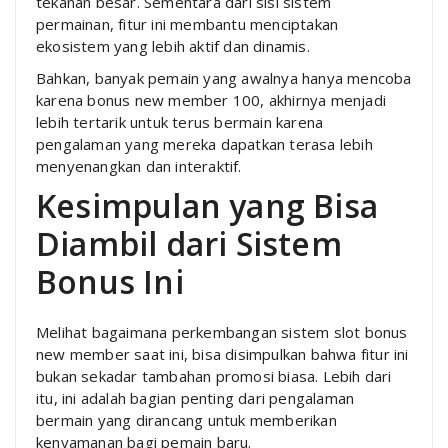
tekanan besar. Sementara dari sisi sistem
permainan, fitur ini membantu menciptakan
ekosistem yang lebih aktif dan dinamis.
Bahkan, banyak pemain yang awalnya hanya mencoba
karena bonus new member 100, akhirnya menjadi
lebih tertarik untuk terus bermain karena
pengalaman yang mereka dapatkan terasa lebih
menyenangkan dan interaktif.
Kesimpulan yang Bisa
Diambil dari Sistem
Bonus Ini
Melihat bagaimana perkembangan sistem slot bonus
new member saat ini, bisa disimpulkan bahwa fitur ini
bukan sekadar tambahan promosi biasa. Lebih dari
itu, ini adalah bagian penting dari pengalaman
bermain yang dirancang untuk memberikan
kenyamanan bagi pemain baru.