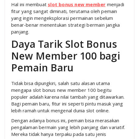
Hal ini membuat
slot bonus new member
menjadi
fitur yang sangat diminati, terutama oleh pemain
yang ingin mengeksplorasi permainan sebelum
benar-benar menentukan strategi bermain jangka
panjang.
Daya Tarik Slot Bonus
New Member 100 bagi
Pemain Baru
Tidak bisa dipungkiri, salah satu alasan utama
mengapa slot bonus new member 100 begitu
populer adalah karena nilai tambah yang ditawarkan.
Bagi pemain baru, fitur ini seperti pintu masuk yang
lebih ramah untuk mengenal dunia slot online.
Dengan adanya bonus ini, pemain bisa merasakan
pengalaman bermain yang lebih panjang dan variatif.
Mereka tidak hanya terpaku pada satu jenis