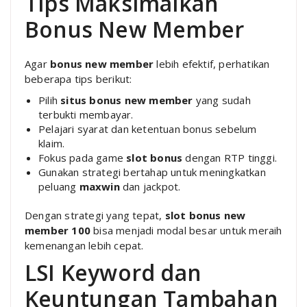
Tips Maksimalkan
Bonus New Member
Agar
bonus new member
lebih efektif, perhatikan
beberapa tips berikut:
Pilih
situs bonus new member
yang sudah
terbukti membayar.
Pelajari syarat dan ketentuan bonus sebelum
klaim.
Fokus pada game
slot bonus
dengan RTP tinggi.
Gunakan strategi bertahap untuk meningkatkan
peluang
maxwin
dan jackpot.
Dengan strategi yang tepat,
slot bonus new
member 100
bisa menjadi modal besar untuk meraih
kemenangan lebih cepat.
LSI Keyword dan
Keuntungan Tambahan