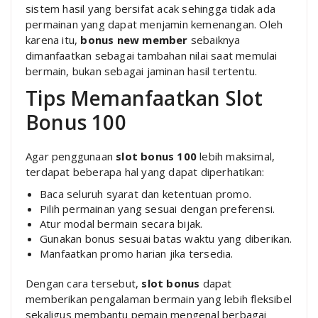
sistem hasil yang bersifat acak sehingga tidak ada
permainan yang dapat menjamin kemenangan. Oleh
karena itu,
bonus new member
sebaiknya
dimanfaatkan sebagai tambahan nilai saat memulai
bermain, bukan sebagai jaminan hasil tertentu.
Tips Memanfaatkan Slot
Bonus 100
Agar penggunaan
slot bonus 100
lebih maksimal,
terdapat beberapa hal yang dapat diperhatikan:
Baca seluruh syarat dan ketentuan promo.
Pilih permainan yang sesuai dengan preferensi.
Atur modal bermain secara bijak.
Gunakan bonus sesuai batas waktu yang diberikan.
Manfaatkan promo harian jika tersedia.
Dengan cara tersebut,
slot bonus
dapat
memberikan pengalaman bermain yang lebih fleksibel
sekaligus membantu pemain mengenal berbagai