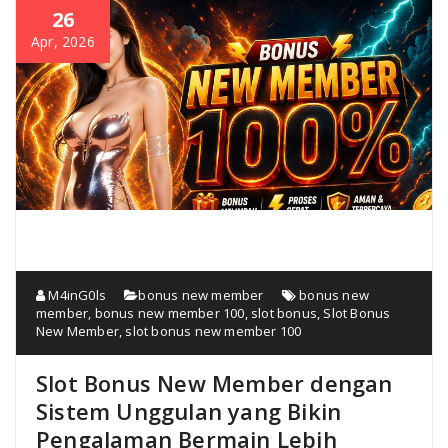
26
Apr, 2026
M4inG0ls
bonus new member
bonus new
member
,
bonus new member 100
,
slot bonus
,
Slot Bonus
New Member
,
slot bonus new member 100
Slot Bonus New Member dengan
Sistem Unggulan yang Bikin
Pengalaman Bermain Lebih