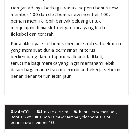
Dengan adanya berbagai variasi seperti bonus new
member 100 dan slot bonus new member 100,
pemain memiliki lebih banyak peluang untuk
menjelajahi dunia slot dengan cara yang lebih
fleksibel dan terarah.
Pada akhirnya, slot bonus menjadi salah satu elemen
yang membuat dunia permainan ini terus
berkembang dan tetap menarik untuk diikuti,
terutama bagi mereka yang ingin memahami lebih
dalam bagaimana sistem permainan bekerja sebelum
benar-benar terjun lebih jauh.
M4inG0ls
Uncategorized
bonus new member
,
Bonus Slot
,
Situs Bonus New Member
,
slot bonus
,
slot
bonus new member 100