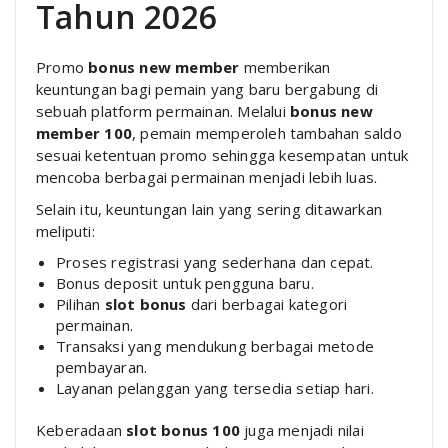
Tahun 2026
Promo
bonus new member
memberikan
keuntungan bagi pemain yang baru bergabung di
sebuah platform permainan. Melalui
bonus new
member 100
, pemain memperoleh tambahan saldo
sesuai ketentuan promo sehingga kesempatan untuk
mencoba berbagai permainan menjadi lebih luas.
Selain itu, keuntungan lain yang sering ditawarkan
meliputi:
Proses registrasi yang sederhana dan cepat.
Bonus deposit untuk pengguna baru.
Pilihan
slot bonus
dari berbagai kategori
permainan.
Transaksi yang mendukung berbagai metode
pembayaran.
Layanan pelanggan yang tersedia setiap hari.
Keberadaan
slot bonus 100
juga menjadi nilai