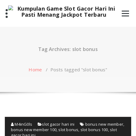
Skip
to
content
Tag Archives: slot bonus
Home
/
Posts tagged "slot bonus"
M4inG0ls
slot gacor hari ini
bonus new member
,
bonus new member 100
,
slot bonus
,
slot bonus 100
,
slot
gacor hari ini