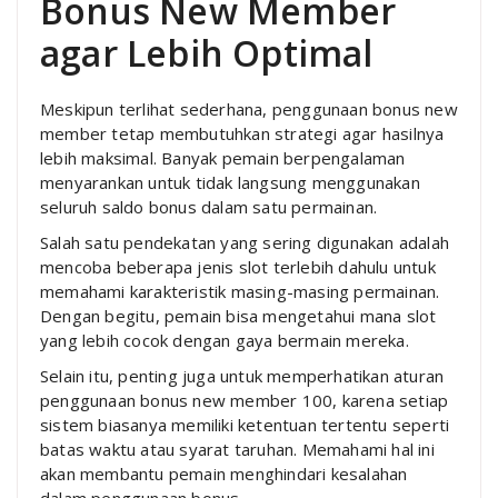
Bonus New Member
agar Lebih Optimal
Meskipun terlihat sederhana, penggunaan bonus new
member tetap membutuhkan strategi agar hasilnya
lebih maksimal. Banyak pemain berpengalaman
menyarankan untuk tidak langsung menggunakan
seluruh saldo bonus dalam satu permainan.
Salah satu pendekatan yang sering digunakan adalah
mencoba beberapa jenis slot terlebih dahulu untuk
memahami karakteristik masing-masing permainan.
Dengan begitu, pemain bisa mengetahui mana slot
yang lebih cocok dengan gaya bermain mereka.
Selain itu, penting juga untuk memperhatikan aturan
penggunaan bonus new member 100, karena setiap
sistem biasanya memiliki ketentuan tertentu seperti
batas waktu atau syarat taruhan. Memahami hal ini
akan membantu pemain menghindari kesalahan
dalam penggunaan bonus.