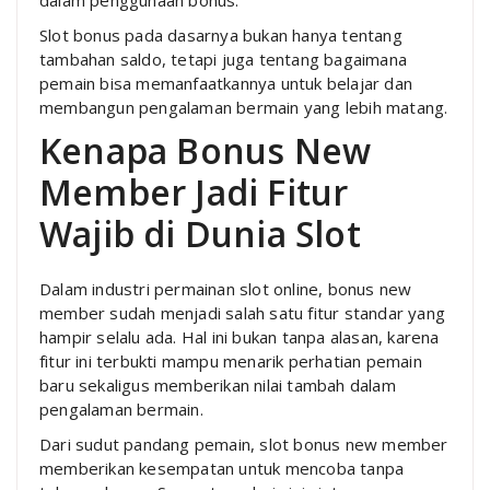
Slot bonus pada dasarnya bukan hanya tentang
tambahan saldo, tetapi juga tentang bagaimana
pemain bisa memanfaatkannya untuk belajar dan
membangun pengalaman bermain yang lebih matang.
Kenapa Bonus New
Member Jadi Fitur
Wajib di Dunia Slot
Dalam industri permainan slot online, bonus new
member sudah menjadi salah satu fitur standar yang
hampir selalu ada. Hal ini bukan tanpa alasan, karena
fitur ini terbukti mampu menarik perhatian pemain
baru sekaligus memberikan nilai tambah dalam
pengalaman bermain.
Dari sudut pandang pemain, slot bonus new member
memberikan kesempatan untuk mencoba tanpa