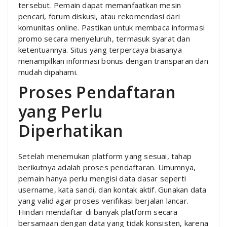
tersebut. Pemain dapat memanfaatkan mesin
pencari, forum diskusi, atau rekomendasi dari
komunitas online. Pastikan untuk membaca informasi
promo secara menyeluruh, termasuk syarat dan
ketentuannya. Situs yang terpercaya biasanya
menampilkan informasi bonus dengan transparan dan
mudah dipahami.
Proses Pendaftaran
yang Perlu
Diperhatikan
Setelah menemukan platform yang sesuai, tahap
berikutnya adalah proses pendaftaran. Umumnya,
pemain hanya perlu mengisi data dasar seperti
username, kata sandi, dan kontak aktif. Gunakan data
yang valid agar proses verifikasi berjalan lancar.
Hindari mendaftar di banyak platform secara
bersamaan dengan data yang tidak konsisten, karena