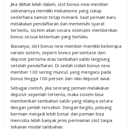
Jika dilihat lebih dalam, slot bonus new member
sebenarnya memiliki mekanisme yang cukup
sederhana namun tetap menarik. Saat pemain baru
melakukan pendaftaran dan memenuhi syarat
tertentu, sistem akan secara otomatis memberikan
bonus sesuai ketentuan yang berlaku.
Biasanya, slot bonus new member memiliki beberapa
variasi sistem, seperti bonus persentase dari
deposit pertama atau tambahan saldo langsung
setelah pendaftaran. Di sinilah istilah bonus new
member 100 sering muncul, yang mengacu pada
bonus hingga 100 persen dari nilai deposit awal.
Sebagai contoh, jika seorang pemain melakukan
deposit sejumlah tertentu, maka sistem bisa
memberikan tambahan saldo yang nilainya setara
dengan jumlah tersebut. Dengan begitu, peluang
bermain menjadi lebih besar dan pemain bisa
mencoba lebih banyak jenis permainan slot tanpa
tekanan modal tambahan.