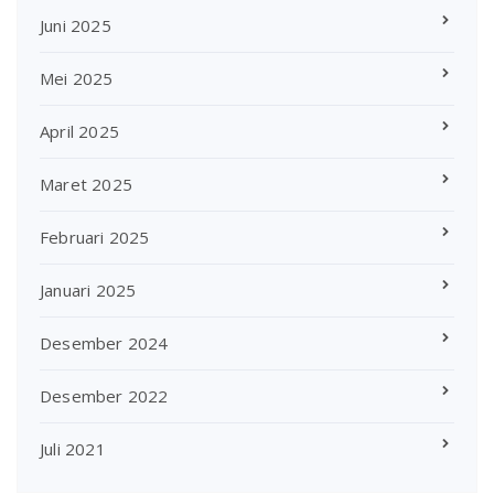
Juni 2025
Mei 2025
April 2025
Maret 2025
Februari 2025
Januari 2025
Desember 2024
Desember 2022
Juli 2021