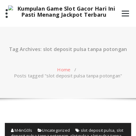
Skip
to
content
Tag Archives: slot deposit pulsa tanpa potongan
Home
/
Posts tagged "slot deposit pulsa tanpa potongan"
M4inG0ls
Uncategorized
slot deposit pulsa
,
slot
deposit pulsa tanpa potongan
,
slot pulsa
,
slot pulsa tanpa