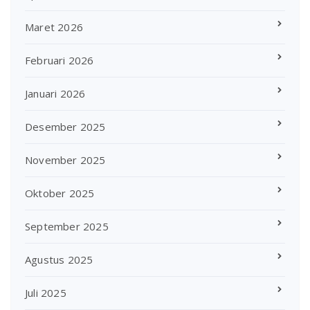
Maret 2026
Februari 2026
Januari 2026
Desember 2025
November 2025
Oktober 2025
September 2025
Agustus 2025
Juli 2025