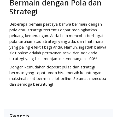
Bermain dengan Pola dan
Strategi
Beberapa pemain percaya bahwa bermain dengan
pola atau strategi tertentu dapat meningkatkan
peluang kemenangan. Anda bisa mencoba berbagai
pola taruhan atau strategi yang ada, dan lihat mana
yang paling efektif bagi Anda. Namun, ingatlah bahwa
slot online adalah permainan acak, dan tidak ada
strategi yang bisa menjamin kemenangan 100%.
Dengan kemudahan deposit pulsa dan strategi
bermain yang tepat, Anda bisa meraih keuntungan
maksimal saat bermain slot online. Selamat mencoba
dan semoga beruntung!
Search