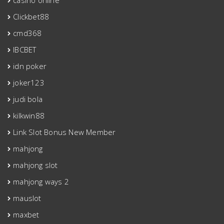
casino online
Clickbet88
cmd368
IBCBET
idn poker
joker123
judi bola
kilkwin88
Link Slot Bonus New Member
mahjong
mahjong slot
mahjong ways 2
mauslot
maxbet