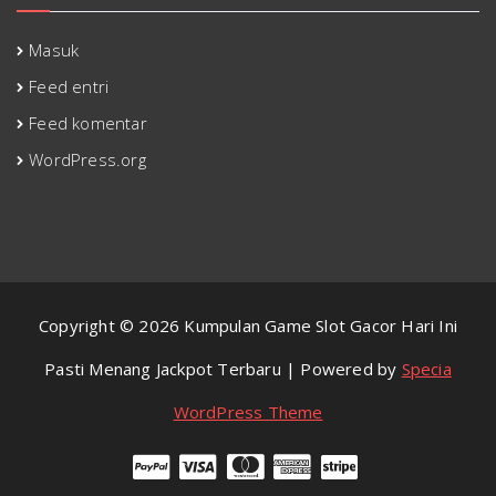
Masuk
Feed entri
Feed komentar
WordPress.org
Copyright © 2026 Kumpulan Game Slot Gacor Hari Ini
Pasti Menang Jackpot Terbaru | Powered by
Specia
WordPress Theme