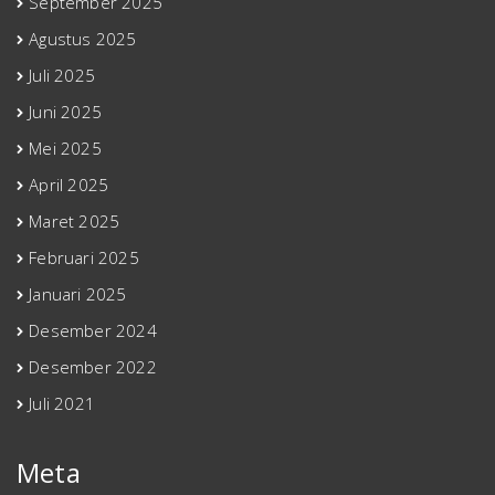
September 2025
Agustus 2025
Juli 2025
Juni 2025
Mei 2025
April 2025
Maret 2025
Februari 2025
Januari 2025
Desember 2024
Desember 2022
Juli 2021
Meta