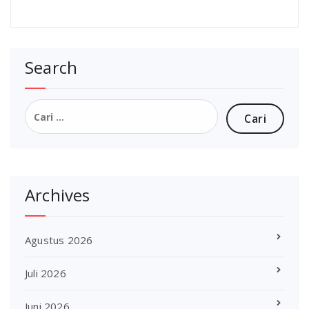
Search
Cari
untuk:
Archives
Agustus 2026
Juli 2026
Juni 2026