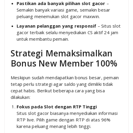
Pastikan ada banyak pilihan slot gacor
–
Semakin banyak variasi game, semakin besar
peluang menemukan slot gacor maxwin.
Layanan pelanggan yang responsif
– Situs slot
gacor terbaik selalu menyediakan CS aktif 24 jam
untuk membantu pemain.
Strategi Memaksimalkan
Bonus New Member 100%
Meskipun sudah mendapatkan bonus besar, pemain
tetap perlu strategi agar saldo yang dimiliki tidak
cepat habis. Berikut beberapa cara yang bisa
dilakukan:
Fokus pada Slot dengan RTP Tinggi
Situs slot gacor biasanya menyediakan informasi
RTP live. Pilih game dengan RTP di atas 96%
karena peluang menang lebih tinggi.