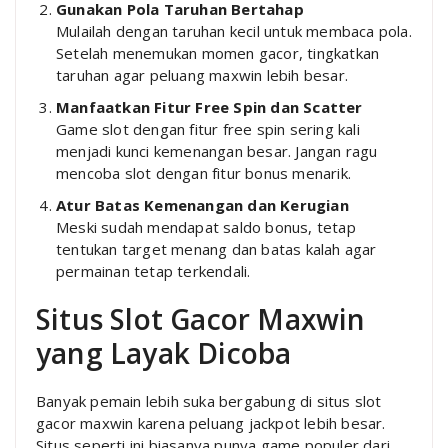
Gunakan Pola Taruhan Bertahap
Mulailah dengan taruhan kecil untuk membaca pola.
Setelah menemukan momen gacor, tingkatkan
taruhan agar peluang maxwin lebih besar.
Manfaatkan Fitur Free Spin dan Scatter
Game slot dengan fitur free spin sering kali
menjadi kunci kemenangan besar. Jangan ragu
mencoba slot dengan fitur bonus menarik.
Atur Batas Kemenangan dan Kerugian
Meski sudah mendapat saldo bonus, tetap
tentukan target menang dan batas kalah agar
permainan tetap terkendali.
Situs Slot Gacor Maxwin
yang Layak Dicoba
Banyak pemain lebih suka bergabung di situs slot
gacor maxwin karena peluang jackpot lebih besar.
Situs seperti ini biasanya punya game populer dari