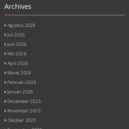
Archives
Agustus 2026
Juli 2026
Juni 2026
Mei 2026
April 2026
Maret 2026
Februari 2026
Januari 2026
Desember 2025
November 2025
Oktober 2025