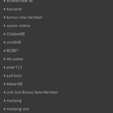
asianbookie all
baccarat
bonus new member
casino online
Clickbet88
cmd368
IBCBET
idn poker
joker123
judi bola
kilkwin88
Link Slot Bonus New Member
mahjong
mahjong slot