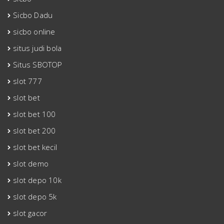
Sicbo Dadu
sicbo online
situs judi bola
Situs SBOTOP
slot 777
slot bet
slot bet 100
slot bet 200
slot bet kecil
slot demo
slot depo 10k
slot depo 5k
slot gacor