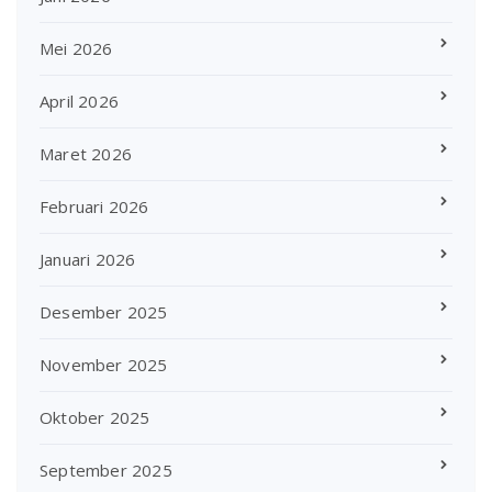
Mei 2026
April 2026
Maret 2026
Februari 2026
Januari 2026
Desember 2025
November 2025
Oktober 2025
September 2025