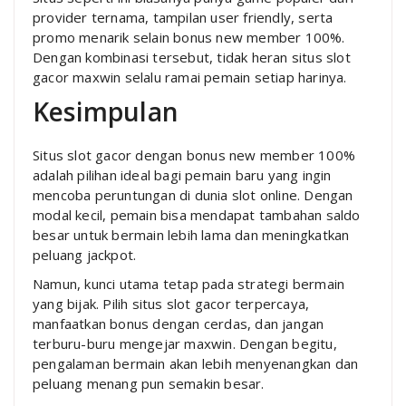
provider ternama, tampilan user friendly, serta
promo menarik selain bonus new member 100%.
Dengan kombinasi tersebut, tidak heran situs slot
gacor maxwin selalu ramai pemain setiap harinya.
Kesimpulan
Situs slot gacor dengan bonus new member 100%
adalah pilihan ideal bagi pemain baru yang ingin
mencoba peruntungan di dunia slot online. Dengan
modal kecil, pemain bisa mendapat tambahan saldo
besar untuk bermain lebih lama dan meningkatkan
peluang jackpot.
Namun, kunci utama tetap pada strategi bermain
yang bijak. Pilih situs slot gacor terpercaya,
manfaatkan bonus dengan cerdas, dan jangan
terburu-buru mengejar maxwin. Dengan begitu,
pengalaman bermain akan lebih menyenangkan dan
peluang menang pun semakin besar.