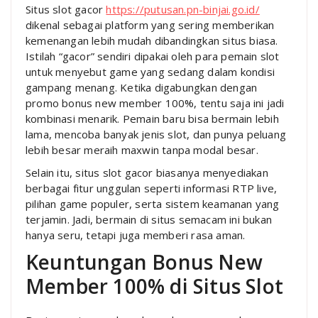
Situs slot gacor
https://putusan.pn-binjai.go.id/
dikenal sebagai platform yang sering memberikan
kemenangan lebih mudah dibandingkan situs biasa.
Istilah “gacor” sendiri dipakai oleh para pemain slot
untuk menyebut game yang sedang dalam kondisi
gampang menang. Ketika digabungkan dengan
promo bonus new member 100%, tentu saja ini jadi
kombinasi menarik. Pemain baru bisa bermain lebih
lama, mencoba banyak jenis slot, dan punya peluang
lebih besar meraih maxwin tanpa modal besar.
Selain itu, situs slot gacor biasanya menyediakan
berbagai fitur unggulan seperti informasi RTP live,
pilihan game populer, serta sistem keamanan yang
terjamin. Jadi, bermain di situs semacam ini bukan
hanya seru, tetapi juga memberi rasa aman.
Keuntungan Bonus New
Member 100% di Situs Slot