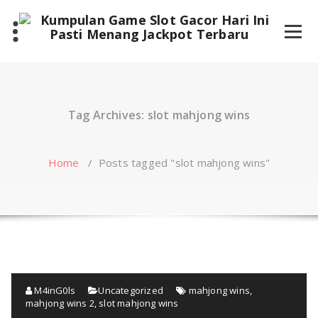
Skip
to
content
Tag Archives: slot mahjong wins
Home
/
Posts tagged "slot mahjong wins"
M4inG0ls
Uncategorized
mahjong wins
,
mahjong wins 2
,
slot mahjong wins