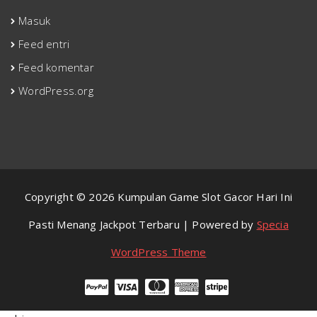
Masuk
Feed entri
Feed komentar
WordPress.org
Copyright © 2026 Kumpulan Game Slot Gacor Hari Ini
Pasti Menang Jackpot Terbaru | Powered by
Specia
WordPress Theme