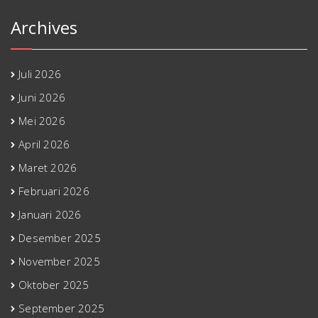
Archives
Juli 2026
Juni 2026
Mei 2026
April 2026
Maret 2026
Februari 2026
Januari 2026
Desember 2025
November 2025
Oktober 2025
September 2025