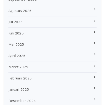
Agustus 2025
Juli 2025
Juni 2025
Mei 2025
April 2025
Maret 2025
Februari 2025
Januari 2025
Desember 2024