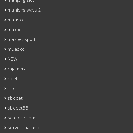
mahjong slot
mahjong ways 2
mauslot
maxbet
maxbet sport
muaslot
NEW
rajamerak
rolet
rtp
sbobet
sbobet88
scatter hitam
server thailand