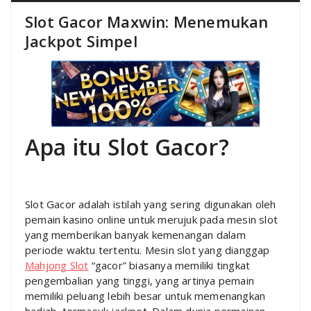
Slot Gacor Maxwin: Menemukan
Jackpot Simpel
Apa itu Slot Gacor?
Slot Gacor adalah istilah yang sering digunakan oleh
pemain kasino online untuk merujuk pada mesin slot
yang memberikan banyak kemenangan dalam
periode waktu tertentu. Mesin slot yang dianggap
Mahjong Slot
“gacor” biasanya memiliki tingkat
pengembalian yang tinggi, yang artinya pemain
memiliki peluang lebih besar untuk memenangkan