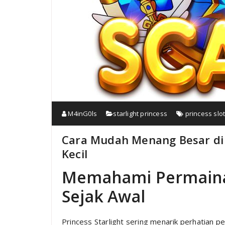
M4inG0ls
starlight princess
princess slo
Cara Mudah Menang Besar di 
Kecil
Memahami Permainan
Sejak Awal
Princess Starlight sering menarik perhatian p