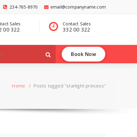
234-765-8970
email@companyname.com
tact Sales
Have a questions?
C
2 00 322
contact@dummy
3
.com
Book Now
Home
/
Posts tagged "starlight princess"