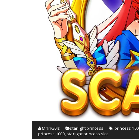
M4inG0ls
starlight princess
princess 100
princess 1000
,
starlight princess slot