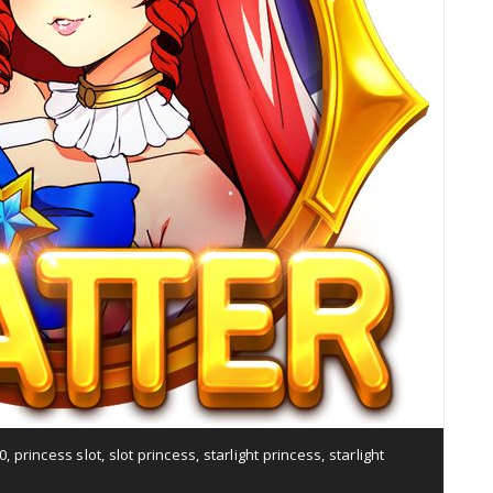
0
,
princess slot
,
slot princess
,
starlight princess
,
starlight