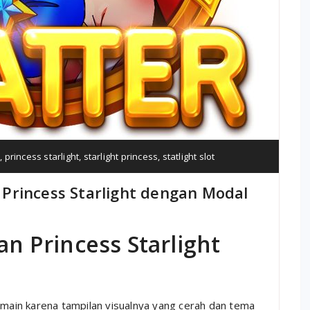
t
,
princess starlight
,
starlight princess
,
statlight slot
Princess Starlight dengan Modal
 Princess Starlight
emain karena tampilan visualnya yang cerah dan tema