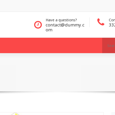
questions?
Contact Sales
Con
ct@dummy.c
332 00 322
33
Search
for: