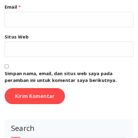
Email
*
Situs Web
Simpan nama, email, dan situs web saya pada
peramban ini untuk komentar saya berikutnya.
Search