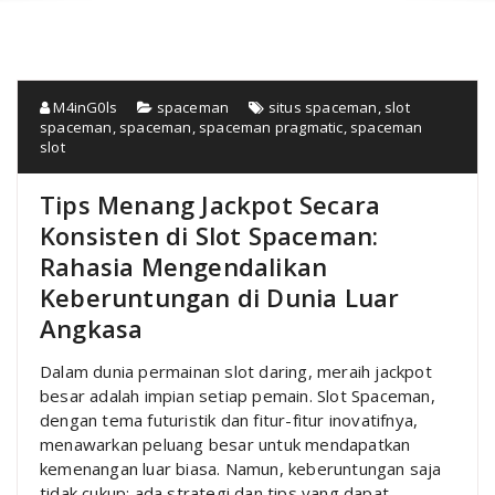
M4inG0ls
spaceman
situs spaceman
,
slot
spaceman
,
spaceman
,
spaceman pragmatic
,
spaceman
slot
Tips Menang Jackpot Secara
Konsisten di Slot Spaceman:
Rahasia Mengendalikan
Keberuntungan di Dunia Luar
Angkasa
Dalam dunia permainan slot daring, meraih jackpot
besar adalah impian setiap pemain. Slot Spaceman,
dengan tema futuristik dan fitur-fitur inovatifnya,
menawarkan peluang besar untuk mendapatkan
kemenangan luar biasa. Namun, keberuntungan saja
tidak cukup; ada strategi dan tips yang dapat