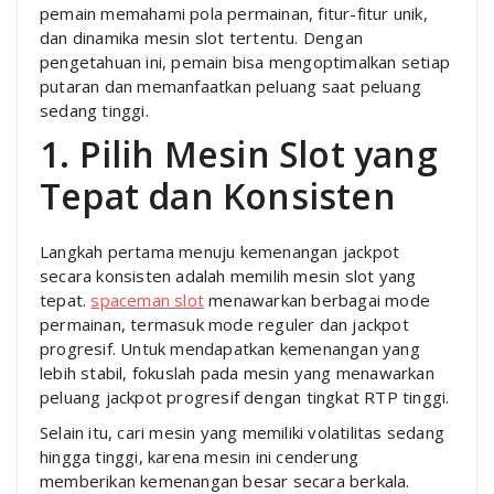
pemain memahami pola permainan, fitur-fitur unik,
dan dinamika mesin slot tertentu. Dengan
pengetahuan ini, pemain bisa mengoptimalkan setiap
putaran dan memanfaatkan peluang saat peluang
sedang tinggi.
1. Pilih Mesin Slot yang
Tepat dan Konsisten
Langkah pertama menuju kemenangan jackpot
secara konsisten adalah memilih mesin slot yang
tepat.
spaceman slot
menawarkan berbagai mode
permainan, termasuk mode reguler dan jackpot
progresif. Untuk mendapatkan kemenangan yang
lebih stabil, fokuslah pada mesin yang menawarkan
peluang jackpot progresif dengan tingkat RTP tinggi.
Selain itu, cari mesin yang memiliki volatilitas sedang
hingga tinggi, karena mesin ini cenderung
memberikan kemenangan besar secara berkala.