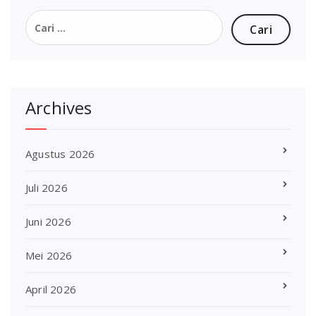
Cari
untuk:
Archives
Agustus 2026
Juli 2026
Juni 2026
Mei 2026
April 2026