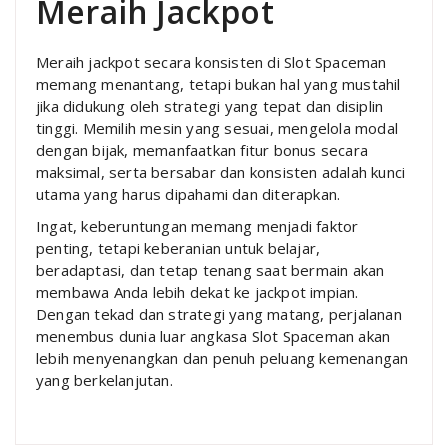
Meraih Jackpot
Meraih jackpot secara konsisten di Slot Spaceman
memang menantang, tetapi bukan hal yang mustahil
jika didukung oleh strategi yang tepat dan disiplin
tinggi. Memilih mesin yang sesuai, mengelola modal
dengan bijak, memanfaatkan fitur bonus secara
maksimal, serta bersabar dan konsisten adalah kunci
utama yang harus dipahami dan diterapkan.
Ingat, keberuntungan memang menjadi faktor
penting, tetapi keberanian untuk belajar,
beradaptasi, dan tetap tenang saat bermain akan
membawa Anda lebih dekat ke jackpot impian.
Dengan tekad dan strategi yang matang, perjalanan
menembus dunia luar angkasa Slot Spaceman akan
lebih menyenangkan dan penuh peluang kemenangan
yang berkelanjutan.