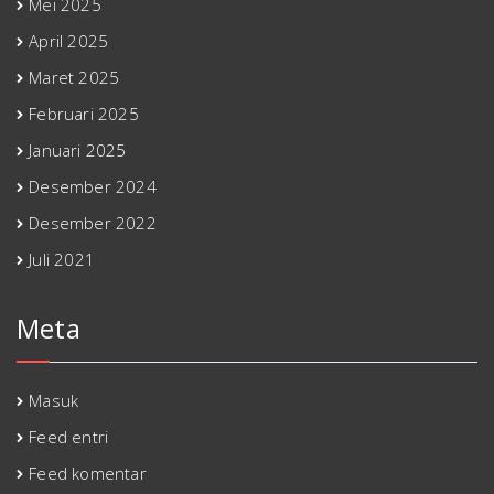
Mei 2025
April 2025
Maret 2025
Februari 2025
Januari 2025
Desember 2024
Desember 2022
Juli 2021
Meta
Masuk
Feed entri
Feed komentar