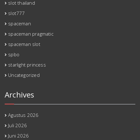
slot thailand
slot777
spaceman
spaceman pragmatic
spaceman slot
spbo
starlight princess
Uncategorized
Archives
Agustus 2026
Juli 2026
Juni 2026