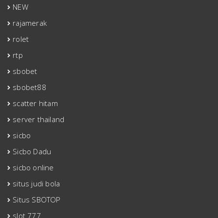
NEW
rajamerak
rolet
rtp
sbobet
sbobet88
scatter hitam
server thailand
sicbo
Sicbo Dadu
sicbo online
situs judi bola
Situs SBOTOP
slot 777