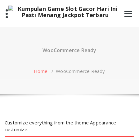
Skip
to
content
WooCommerce Ready
Home
/
WooCommerce Ready
Customize everything from the theme Appearance
customize.