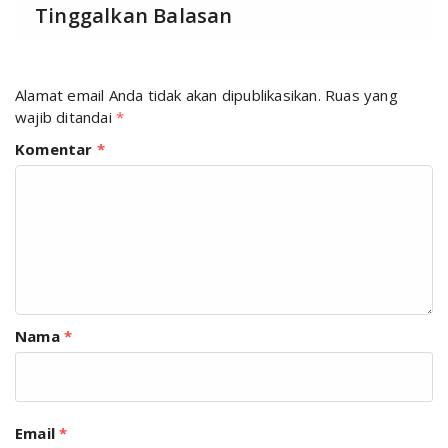
Tinggalkan Balasan
Alamat email Anda tidak akan dipublikasikan.
Ruas yang
wajib ditandai
*
Komentar
*
Nama
*
Email
*