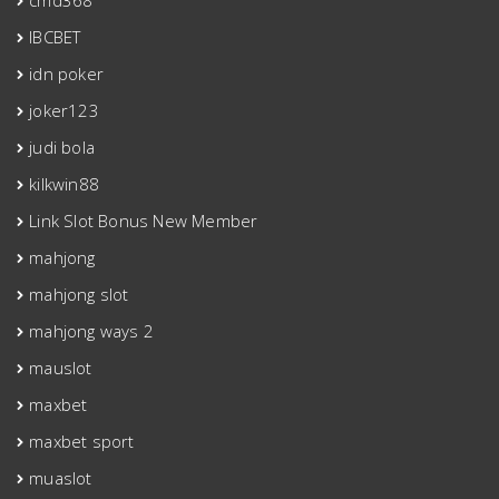
cmd368
IBCBET
idn poker
joker123
judi bola
kilkwin88
Link Slot Bonus New Member
mahjong
mahjong slot
mahjong ways 2
mauslot
maxbet
maxbet sport
muaslot