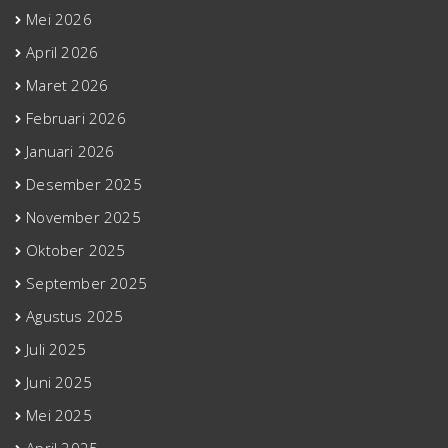
Mei 2026
April 2026
Maret 2026
Februari 2026
Januari 2026
Desember 2025
November 2025
Oktober 2025
September 2025
Agustus 2025
Juli 2025
Juni 2025
Mei 2025